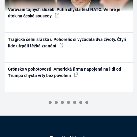
Varování tajných služeb: Putin chystá test NATO. Ve hře je i
útok na české sousedy
Tragická čelní srážka u Pohořelic si vyžádala dva životy. Čtyři
lidé utrpěli těžká zranění
Grónsko v pohotovosti: Americká firma napojená na lidi od
Trumpa chystá vrty bez povolení