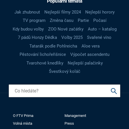
Populární témata
Jak zhubnout
Nejlepší filmy 2024
Nejlepší horory
TV program
Změna času
Partie
Počasí
Kdy budou volby
ZOO Nové začátky
Auto – katalog
7 pádů Honzy Dědka
Volby 2025
Svařené víno
Tatarák podle Pohlreicha
Aloe vera
Pěstování lichořeřišnice
Výpočet ascendentu
Tvarohové knedlíky
Nejlepší palačinky
Švestkový koláč
O FTV Prima
Management
Volná místa
Press