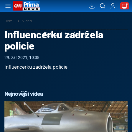
Domů
Videa
Influencerku zadržela
Failed to fetch
policie
29. zář 2021, 10:38
Influencerku zadržela policie
Nejnovější videa