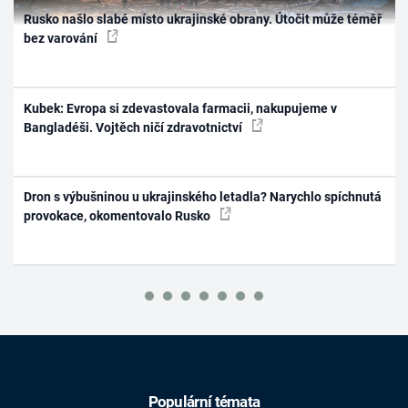
Rusko našlo slabé místo ukrajinské obrany. Útočit může téměř
bez varování
Kubek: Evropa si zdevastovala farmacii, nakupujeme v
Bangladéši. Vojtěch ničí zdravotnictví
Dron s výbušninou u ukrajinského letadla? Narychlo spíchnutá
provokace, okomentovalo Rusko
Populární témata