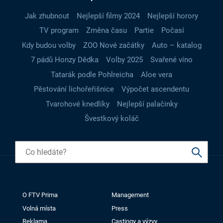
Jak zhubnout
Nejlepší filmy 2024
Nejlepší horory
TV program
Změna času
Partie
Počasí
Kdy budou volby
ZOO Nové začátky
Auto – katalog
7 pádů Honzy Dědka
Volby 2025
Svařené víno
Tatarák podle Pohlreicha
Aloe vera
Pěstování lichořeřišnice
Výpočet ascendentu
Tvarohové knedlíky
Nejlepší palačinky
Švestkový koláč
O FTV Prima
Management
Volná místa
Press
Reklama
Castingy a výzvy