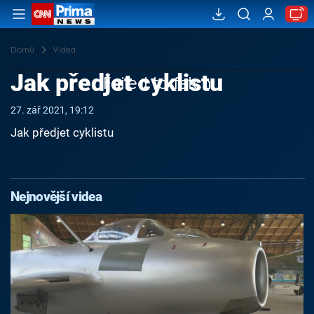
Domů
Videa
Jak předjet cyklistu
Failed to fetch
27. zář 2021, 19:12
Jak předjet cyklistu
Nejnovější videa