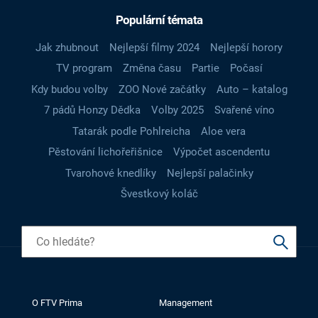
Populární témata
Jak zhubnout
Nejlepší filmy 2024
Nejlepší horory
TV program
Změna času
Partie
Počasí
Kdy budou volby
ZOO Nové začátky
Auto – katalog
7 pádů Honzy Dědka
Volby 2025
Svařené víno
Tatarák podle Pohlreicha
Aloe vera
Pěstování lichořeřišnice
Výpočet ascendentu
Tvarohové knedlíky
Nejlepší palačinky
Švestkový koláč
O FTV Prima
Management