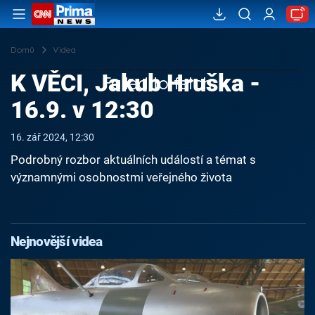
Domů
Videa
K VĚCI, Jakub Hruška -
Failed to fetch
16.9. v 12:30
16. zář 2024, 12:30
Podrobný rozbor aktuálních událostí a témat s
významnými osobnostmi veřejného života
Nejnovější videa