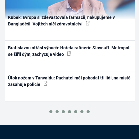
Kubek: Evropa si zdevastovala farmacii, nakupujeme v
Bangladéši. Vojtěch ničí zdravotnictví
Bratislavou otřásl výbuch: Hořela rafinerie Slovnaft. Metropolí
se šířil dým, zachycuje video
Útok nožem v Tanvaldu: Pachatel měl pobodat tři lidi, na místě
zasahuje policie