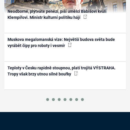
Neodborné, plýtváte penězi, píší umělci Babišovi kvůli
Klempířovi. Ministr kulturní politiku hájí
Muskova megalomanská vize: Největší budova světa bude
vyrábět čipy pro roboty i vesmír
Teploty v Česku rapidně stoupnou, platí trojitá VÝSTRAHA.
Tropy však brzy utnou silné bouřky