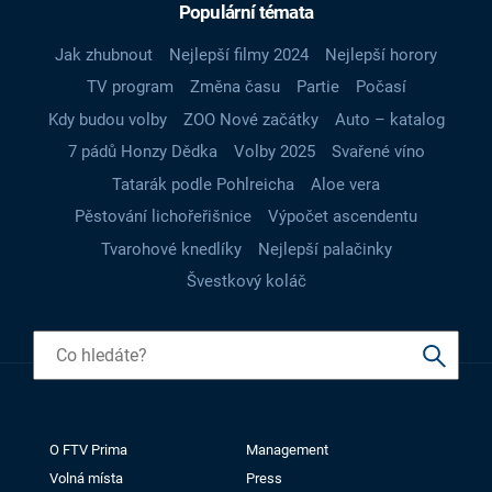
Populární témata
Jak zhubnout
Nejlepší filmy 2024
Nejlepší horory
TV program
Změna času
Partie
Počasí
Kdy budou volby
ZOO Nové začátky
Auto – katalog
7 pádů Honzy Dědka
Volby 2025
Svařené víno
Tatarák podle Pohlreicha
Aloe vera
Pěstování lichořeřišnice
Výpočet ascendentu
Tvarohové knedlíky
Nejlepší palačinky
Švestkový koláč
O FTV Prima
Management
Volná místa
Press