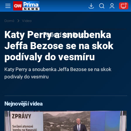
Domů
Videa
Katy Perry a snoubenka
Failed to fetch
Jeffa Bezose se na skok
podívaly do vesmíru
Katy Perry a snoubenka Jeffa Bezose se na skok
podívaly do vesmíru
Nejnovější videa