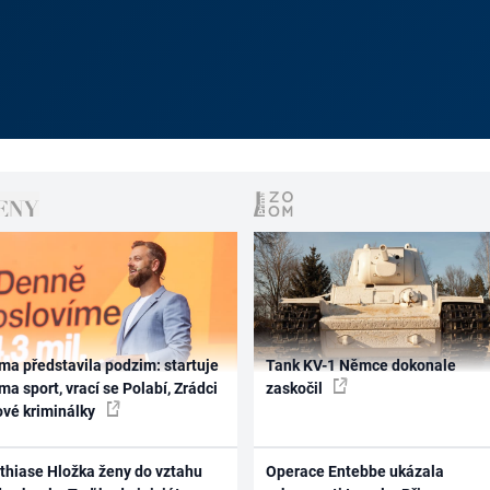
ma představila podzim: startuje
Tank KV-1 Němce dokonale
ma sport, vrací se Polabí, Zrádci
zaskočil
ové kriminálky
thiase Hložka ženy do vztahu
Operace Entebbe ukázala