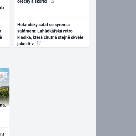
ořechy a skořicí
atr
Holandský salát se sýrem a
o
salámem: Lahůdkářská retro
ně
klasika, která chutná stejně skvěle
jako dřív
ína,
h!