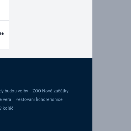
se
dy budou volby
ZOO Nové začátky
e vera
Pěstování lichořeřišnice
ý koláč