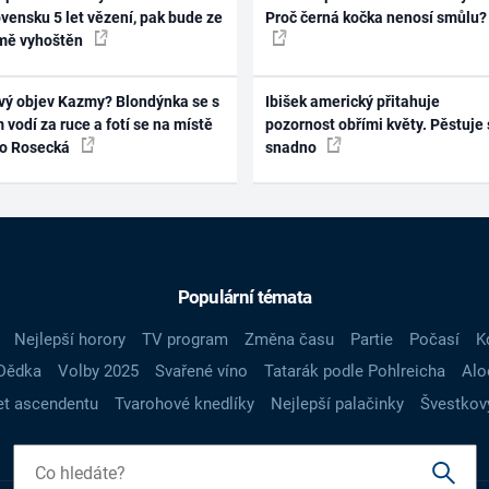
vensku 5 let vězení, pak bude ze
Proč černá kočka nenosí smůlu?
mě vyhoštěn
vý objev Kazmy? Blondýnka se s
Ibišek americký přitahuje
 vodí za ruce a fotí se na místě
pozornost obřími květy. Pěstuje 
ko Rosecká
snadno
Populární témata
Nejlepší horory
TV program
Změna času
Partie
Počasí
K
Dědka
Volby 2025
Svařené víno
Tatarák podle Pohlreicha
Alo
t ascendentu
Tvarohové knedlíky
Nejlepší palačinky
Švestkov