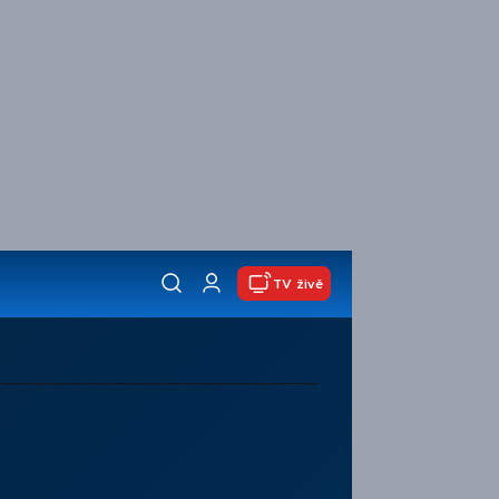
TV živě