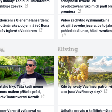
dy uhnaly: Teď budu iniciátorem
schopnosti Izraele. Při
 slibuje zpěvák
osvobozování rukojmích padl br
premiéra
zloučení s Glenem Hansardem:
Video zachytilo výzkumníka na
outěná rakev, dojemná řeč Bona
okraji lávového jezera. Je to jak
zpěv Irglové s Vedderem
pohled do Slunce, hlásil vzruše
rtyho frky: Táta kvůli mému
Kdo byl svatý Vavřinec, patron v
oru málem přišel o práci,
a co jsou Vavřincovy slzy?
práví kontroverzní Řezník
per Vercetti vyfasoval na
Odhalte pravdu o kočičích mýtec