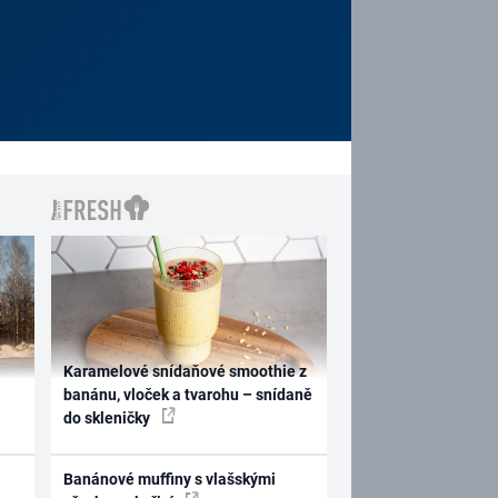
Karamelové snídaňové smoothie z
banánu, vloček a tvarohu – snídaně
do skleničky
Banánové muffiny s vlašskými