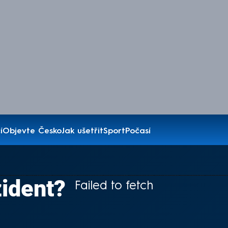
í
Objevte Česko
Jak ušetřit
Sport
Počasí
ident?
Failed to fetch