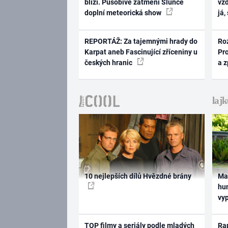
blíží. Působivé zatmění Slunce
vž
doplní meteorická show
já,
REPORTÁŽ: Za tajemnými hrady do
Ro
Karpat aneb Fascinující zříceniny u
Pr
českých hranic
a 
10 nejlepších dílů Hvězdné brány
Ma
hum
vy
TOP filmy a seriály podle mladých
Rap