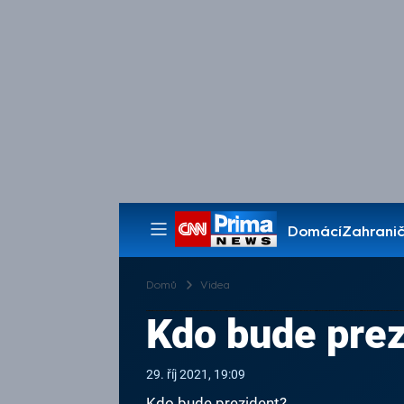
Domácí
Zahranič
Pořady
Domů
Videa
Kdo bude prez
29. říj 2021, 19:09
Kdo bude prezident?