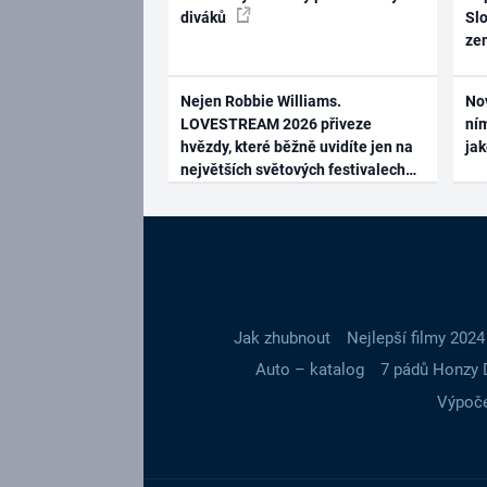
diváků
Slo
ze
Nejen Robbie Williams.
No
LOVESTREAM 2026 přiveze
ním
hvězdy, které běžně uvidíte jen na
ja
největších světových festivalech
Jak zhubnout
Nejlepší filmy 2024
Auto – katalog
7 pádů Honzy 
Výpoče