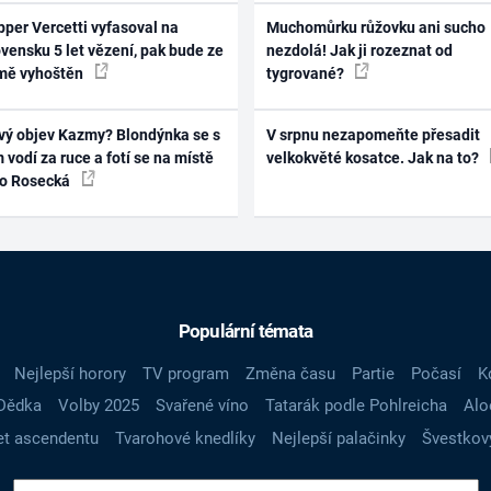
per Vercetti vyfasoval na
Muchomůrku růžovku ani sucho
vensku 5 let vězení, pak bude ze
nezdolá! Jak ji rozeznat od
mě vyhoštěn
tygrované?
vý objev Kazmy? Blondýnka se s
V srpnu nezapomeňte přesadit
 vodí za ruce a fotí se na místě
velkokvěté kosatce. Jak na to?
ko Rosecká
Populární témata
Nejlepší horory
TV program
Změna času
Partie
Počasí
K
Dědka
Volby 2025
Svařené víno
Tatarák podle Pohlreicha
Alo
t ascendentu
Tvarohové knedlíky
Nejlepší palačinky
Švestkov