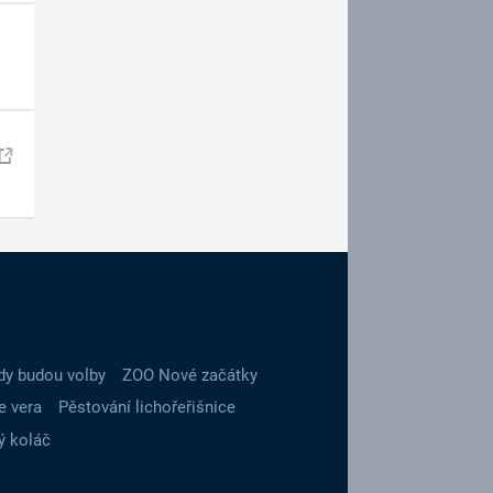
dy budou volby
ZOO Nové začátky
e vera
Pěstování lichořeřišnice
ý koláč