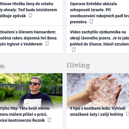
thiase Hložka ženy do vztahu
Operace Entebbe ukázala
dy uhnaly: Teď budu iniciátorem
schopnosti Izraele. Při
 slibuje zpěvák
osvobozování rukojmích padl br
premiéra
zloučení s Glenem Hansardem:
Video zachytilo výzkumníka na
outěná rakev, dojemná řeč Bona
okraji lávového jezera. Je to jak
zpěv Irglové s Vedderem
pohled do Slunce, hlásil vzruše
rtyho frky: Táta kvůli mému
9 tipů s kostkami ledu: Vyhladí
oru málem přišel o práci,
zmačkané šaty i zalijí květiny
práví kontroverzní Řezník