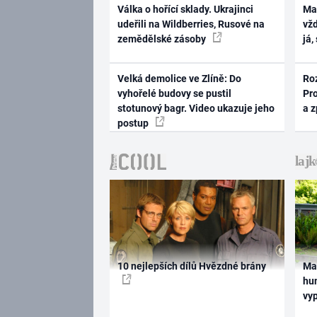
Válka o hořící sklady. Ukrajinci
Ma
udeřili na Wildberries, Rusové na
vž
zemědělské zásoby
já,
Velká demolice ve Zlíně: Do
Ro
vyhořelé budovy se pustil
Pr
stotunový bagr. Video ukazuje jeho
a 
postup
10 nejlepších dílů Hvězdné brány
Ma
hum
vy