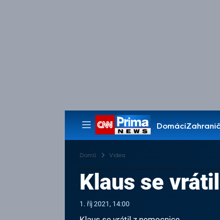
Domácí
Zahranič
Pořady
Domů
Videa
Klaus se vrát
1. říj 2021, 14:00
Klaus se vrátil z nemocnice