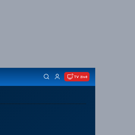
TV živě