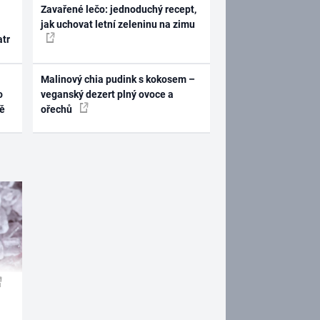
Zavařené lečo: jednoduchý recept,
jak uchovat letní zeleninu na zimu
atr
Malinový chia pudink s kokosem –
o
veganský dezert plný ovoce a
ně
ořechů