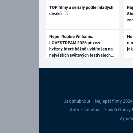
TOP filmy a seriály podle mladých
Rap
diváků
Slo
ze
Nejen Robbie Williams.
No
LOVESTREAM 2026 přiveze
ním
hvězdy, které běžně uvidíte jen na
ja
největších světových festivalech
Jak zhubnout
Nejlepší filmy 2024
Auto – katalog
7 pádů Honzy 
Výpoče