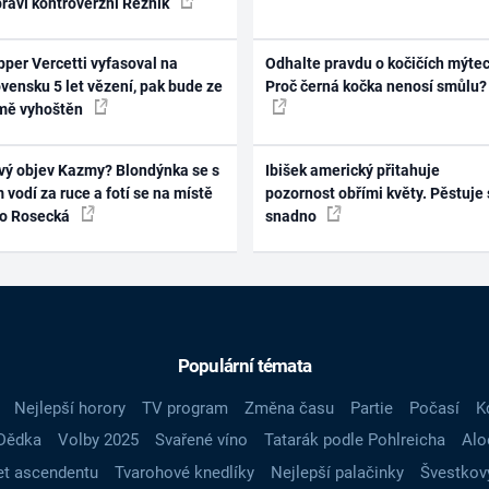
práví kontroverzní Řezník
per Vercetti vyfasoval na
Odhalte pravdu o kočičích mýtec
vensku 5 let vězení, pak bude ze
Proč černá kočka nenosí smůlu?
mě vyhoštěn
vý objev Kazmy? Blondýnka se s
Ibišek americký přitahuje
 vodí za ruce a fotí se na místě
pozornost obřími květy. Pěstuje 
ko Rosecká
snadno
Populární témata
Nejlepší horory
TV program
Změna času
Partie
Počasí
K
Dědka
Volby 2025
Svařené víno
Tatarák podle Pohlreicha
Alo
t ascendentu
Tvarohové knedlíky
Nejlepší palačinky
Švestkov