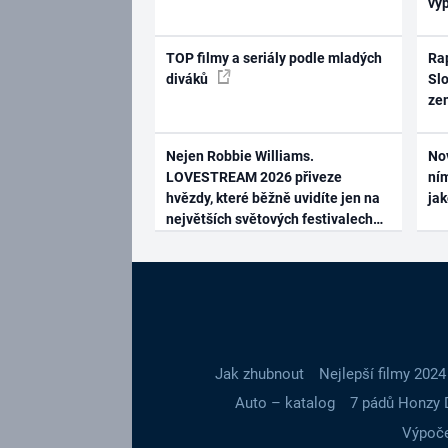
vy
TOP filmy a seriály podle mladých
Rap
diváků
Slo
ze
Nejen Robbie Williams.
No
LOVESTREAM 2026 přiveze
ním
hvězdy, které běžně uvidíte jen na
ja
největších světových festivalech
Jak zhubnout
Nejlepší filmy 2024
Auto – katalog
7 pádů Honzy 
Výpoče