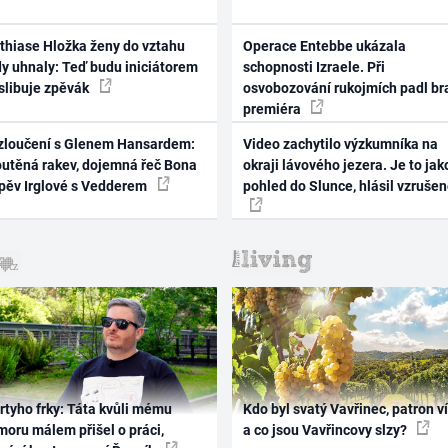
thiase Hložka ženy do vztahu
Operace Entebbe ukázala
dy uhnaly: Teď budu iniciátorem
schopnosti Izraele. Při
 slibuje zpěvák
osvobozování rukojmích padl br
premiéra
zloučení s Glenem Hansardem:
Video zachytilo výzkumníka na
outěná rakev, dojemná řeč Bona
okraji lávového jezera. Je to jak
zpěv Irglové s Vedderem
pohled do Slunce, hlásil vzruše
rtyho frky: Táta kvůli mému
Kdo byl svatý Vavřinec, patron v
oru málem přišel o práci,
a co jsou Vavřincovy slzy?