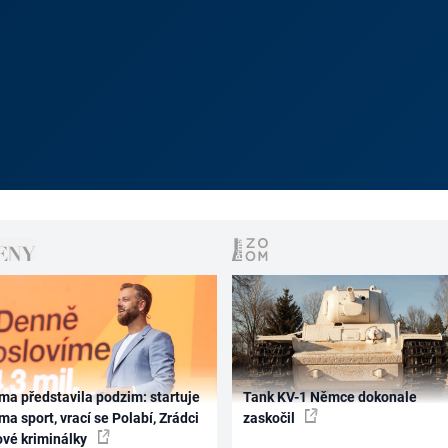
ma představila podzim: startuje
Tank KV-1 Němce dokonale
ma sport, vrací se Polabí, Zrádci
zaskočil
ové kriminálky