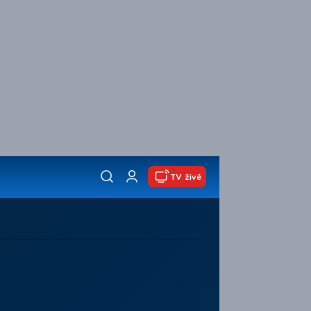
TV živě