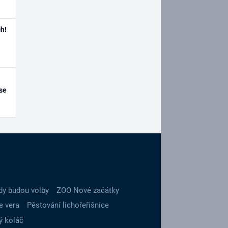
h!
se
dy budou volby
ZOO Nové začátky
e vera
Pěstování lichořeřišnice
ý koláč