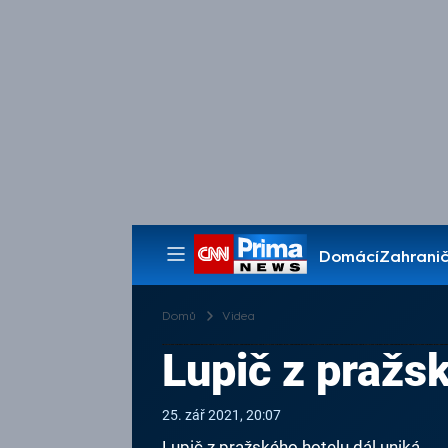
Domácí
Zahranič
Pořady
Domů
Videa
Lupič z pražs
25. zář 2021, 20:07
Lupič z pražského hotelu dál uniká