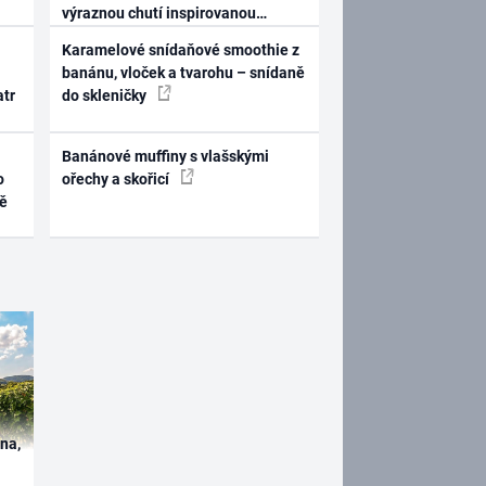
výraznou chutí inspirovanou
Španělskem
Karamelové snídaňové smoothie z
banánu, vloček a tvarohu – snídaně
atr
do skleničky
Banánové muffiny s vlašskými
o
ořechy a skořicí
ně
ína,