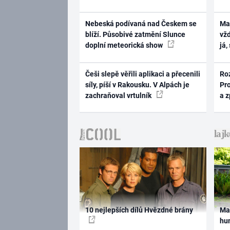
Nebeská podívaná nad Českem se
Ma
blíží. Působivé zatmění Slunce
vž
doplní meteorická show
já,
Češi slepě věřili aplikaci a přecenili
Ro
síly, píší v Rakousku. V Alpách je
Pr
zachraňoval vrtulník
a 
10 nejlepších dílů Hvězdné brány
Ma
hum