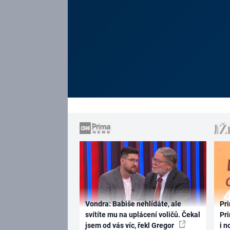
Vondra: Babiše nehlídáte, ale
Pri
svítíte mu na uplácení voličů. Čekal
Pri
jsem od vás víc, řekl Gregor
i n