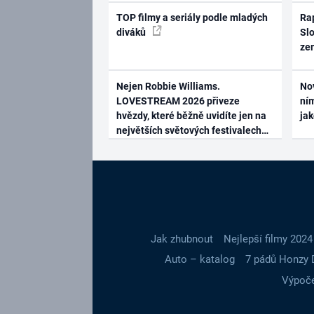
TOP filmy a seriály podle mladých
Rap
diváků
Slo
ze
Nejen Robbie Williams.
No
LOVESTREAM 2026 přiveze
ním
hvězdy, které běžně uvidíte jen na
ja
největších světových festivalech
Jak zhubnout
Nejlepší filmy 2024
Auto – katalog
7 pádů Honzy 
Výpoče