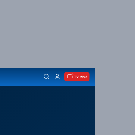
TV živě