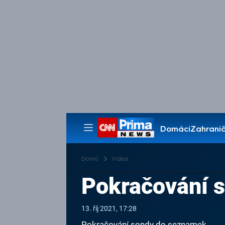
Domácí
Zahranič
Pořady
Domů
Videa
Pokračování 
13. říj 2021, 17:28
Pokračování sondy do seznamek