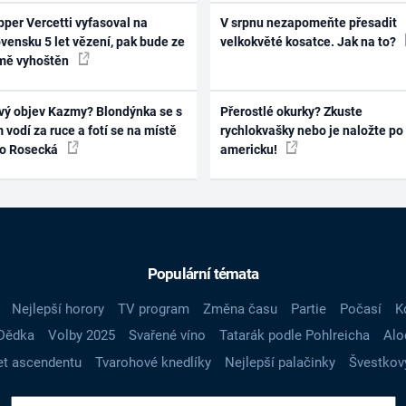
per Vercetti vyfasoval na
V srpnu nezapomeňte přesadit
vensku 5 let vězení, pak bude ze
velkokvěté kosatce. Jak na to?
mě vyhoštěn
vý objev Kazmy? Blondýnka se s
Přerostlé okurky? Zkuste
 vodí za ruce a fotí se na místě
rychlokvašky nebo je naložte po
ko Rosecká
americku!
Populární témata
Nejlepší horory
TV program
Změna času
Partie
Počasí
K
Dědka
Volby 2025
Svařené víno
Tatarák podle Pohlreicha
Alo
t ascendentu
Tvarohové knedlíky
Nejlepší palačinky
Švestkov