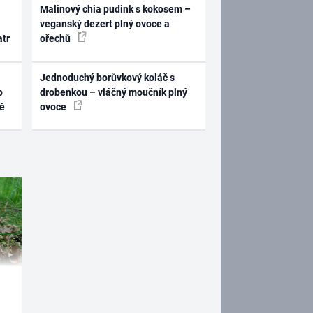
Malinový chia pudink s kokosem –
veganský dezert plný ovoce a
atr
ořechů
Jednoduchý borůvkový koláč s
o
drobenkou – vláčný moučník plný
ně
ovoce