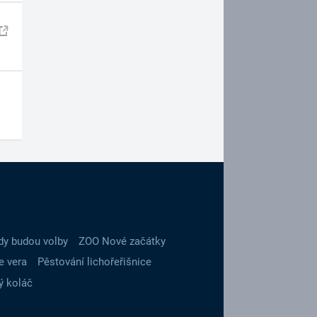
dy budou volby
ZOO Nové začátky
e vera
Pěstování lichořeřišnice
ý koláč