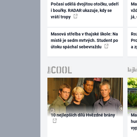
Počasí udělá dvojitou otočku, udeří
Ma
i bouřky. RADAR ukazuje, kdy se
vž
vrátí tropy
já,
Masová střelba v thajské škole: Na
Ro
místě je sedm mrtvých. Student po
Pr
útoku spáchal sebevraždu
a 
10 nejlepších dílů Hvězdné brány
Ma
hum
vy