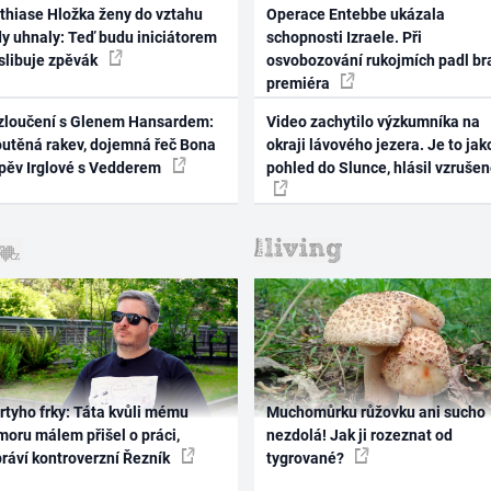
thiase Hložka ženy do vztahu
Operace Entebbe ukázala
dy uhnaly: Teď budu iniciátorem
schopnosti Izraele. Při
 slibuje zpěvák
osvobozování rukojmích padl br
premiéra
zloučení s Glenem Hansardem:
Video zachytilo výzkumníka na
outěná rakev, dojemná řeč Bona
okraji lávového jezera. Je to jak
zpěv Irglové s Vedderem
pohled do Slunce, hlásil vzruše
rtyho frky: Táta kvůli mému
Muchomůrku růžovku ani sucho
oru málem přišel o práci,
nezdolá! Jak ji rozeznat od
práví kontroverzní Řezník
tygrované?