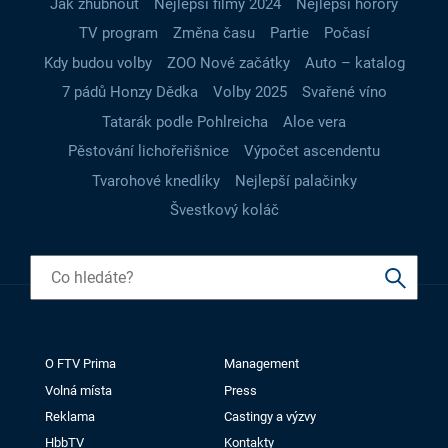
Jak zhubnout
Nejlepší filmy 2024
Nejlepší horory
TV program
Změna času
Partie
Počasí
Kdy budou volby
ZOO Nové začátky
Auto – katalog
7 pádů Honzy Dědka
Volby 2025
Svařené víno
Tatarák podle Pohlreicha
Aloe vera
Pěstování lichořeřišnice
Výpočet ascendentu
Tvarohové knedlíky
Nejlepší palačinky
Švestkový koláč
O FTV Prima
Management
Volná místa
Press
Reklama
Castingy a výzvy
HbbTV
Kontakty