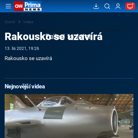
Domů
Videa
Rakousko se uzavírá
Failed to fetch
13. lis 2021, 19:26
Rakousko se uzavírá
Nejnovější videa