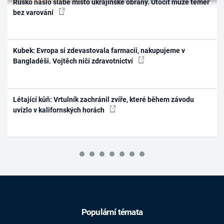
Rusko našlo slabé místo ukrajinské obrany. Útočit může téměř
bez varování
Kubek: Evropa si zdevastovala farmacii, nakupujeme v
Bangladéši. Vojtěch ničí zdravotnictví
Létající kůň: Vrtulník zachránil zvíře, které během závodu
uvízlo v kalifornských horách
Populární témata