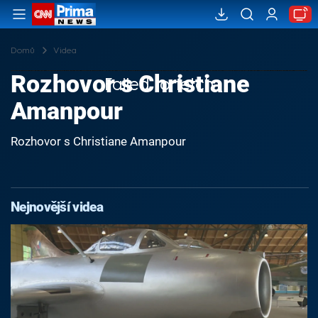
Domů
Videa
Rozhovor s Christiane
Failed to fetch
Amanpour
Rozhovor s Christiane Amanpour
Nejnovější videa