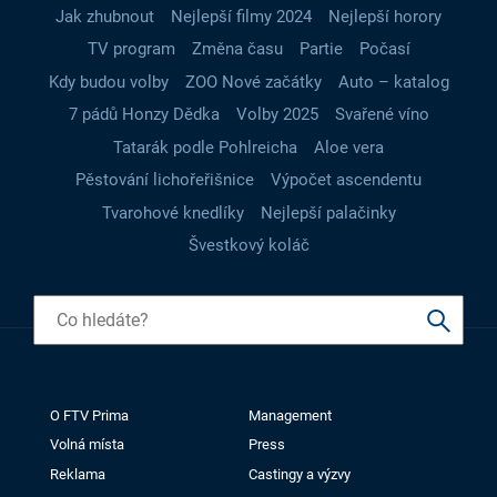
Jak zhubnout
Nejlepší filmy 2024
Nejlepší horory
TV program
Změna času
Partie
Počasí
Kdy budou volby
ZOO Nové začátky
Auto – katalog
7 pádů Honzy Dědka
Volby 2025
Svařené víno
Tatarák podle Pohlreicha
Aloe vera
Pěstování lichořeřišnice
Výpočet ascendentu
Tvarohové knedlíky
Nejlepší palačinky
Švestkový koláč
O FTV Prima
Management
Volná místa
Press
Reklama
Castingy a výzvy