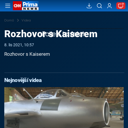
Domů
Videa
Rozhovor s Kaiserem
Failed to fetch
8. lis 2021, 10:57
Rozhovor s Kaiserem
Nejnovější videa