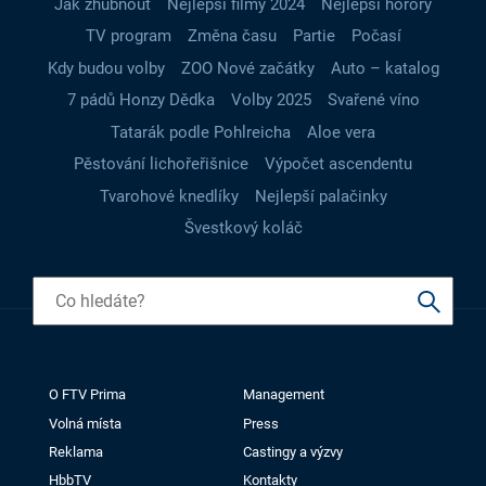
Jak zhubnout
Nejlepší filmy 2024
Nejlepší horory
TV program
Změna času
Partie
Počasí
Kdy budou volby
ZOO Nové začátky
Auto – katalog
7 pádů Honzy Dědka
Volby 2025
Svařené víno
Tatarák podle Pohlreicha
Aloe vera
Pěstování lichořeřišnice
Výpočet ascendentu
Tvarohové knedlíky
Nejlepší palačinky
Švestkový koláč
O FTV Prima
Management
Volná místa
Press
Reklama
Castingy a výzvy
HbbTV
Kontakty