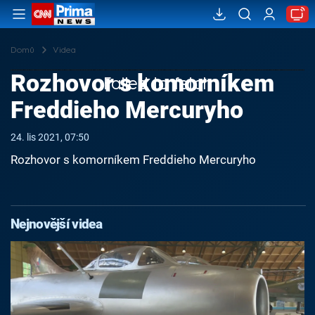
Domů
Videa
Rozhovor s komorníkem
Failed to fetch
Freddieho Mercuryho
24. lis 2021, 07:50
Rozhovor s komorníkem Freddieho Mercuryho
Nejnovější videa