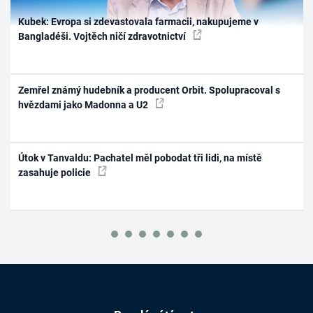
Kubek: Evropa si zdevastovala farmacii, nakupujeme v
Bangladéši. Vojtěch ničí zdravotnictví
Zemřel známý hudebník a producent Orbit. Spolupracoval s
hvězdami jako Madonna a U2
Útok v Tanvaldu: Pachatel měl pobodat tři lidi, na místě
zasahuje policie