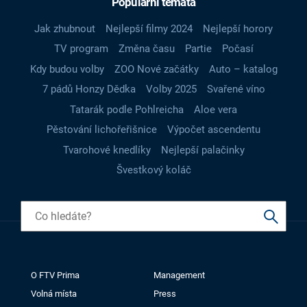
Populární témata
Jak zhubnout
Nejlepší filmy 2024
Nejlepší horory
TV program
Změna času
Partie
Počasí
Kdy budou volby
ZOO Nové začátky
Auto – katalog
7 pádů Honzy Dědka
Volby 2025
Svařené víno
Tatarák podle Pohlreicha
Aloe vera
Pěstování lichořeřišnice
Výpočet ascendentu
Tvarohové knedlíky
Nejlepší palačinky
Švestkový koláč
O FTV Prima
Management
Volná místa
Press