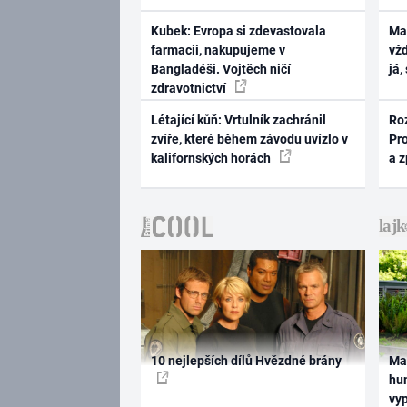
Kubek: Evropa si zdevastovala
Ma
farmacii, nakupujeme v
vž
Bangladéši. Vojtěch ničí
já,
zdravotnictví
Létající kůň: Vrtulník zachránil
Ro
zvíře, které během závodu uvízlo v
Pr
kalifornských horách
a 
10 nejlepších dílů Hvězdné brány
Ma
hum
vy