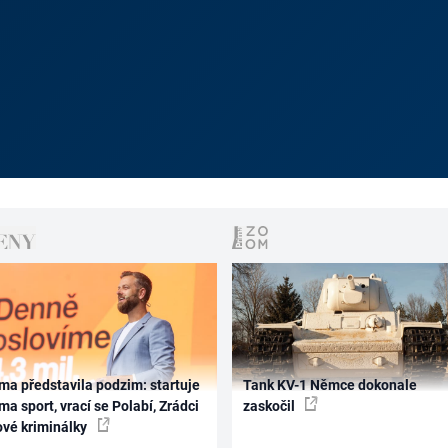
ma představila podzim: startuje
Tank KV-1 Němce dokonale
ma sport, vrací se Polabí, Zrádci
zaskočil
ové kriminálky