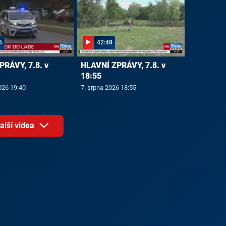
5
42:48
PRÁVY, 7.8. v
HLAVNÍ ZPRÁVY, 7.8. v
18:55
026 19:40
7. srpna 2026 18:55
alší videa