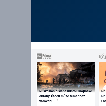
Rusko našlo slabé místo ukrajinské
Pri
obrany. Útočit může téměř bez
Pri
varování
i n