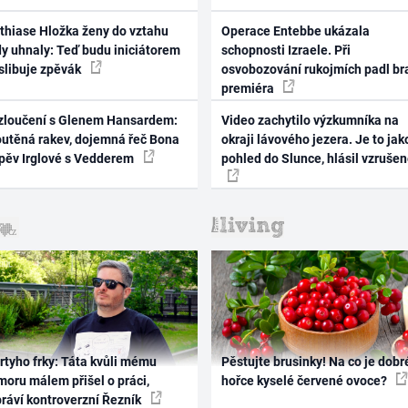
thiase Hložka ženy do vztahu
Operace Entebbe ukázala
dy uhnaly: Teď budu iniciátorem
schopnosti Izraele. Při
 slibuje zpěvák
osvobozování rukojmích padl br
premiéra
zloučení s Glenem Hansardem:
Video zachytilo výzkumníka na
outěná rakev, dojemná řeč Bona
okraji lávového jezera. Je to jak
zpěv Irglové s Vedderem
pohled do Slunce, hlásil vzruše
rtyho frky: Táta kvůli mému
Pěstujte brusinky! Na co je dobr
oru málem přišel o práci,
hořce kyselé červené ovoce?
práví kontroverzní Řezník