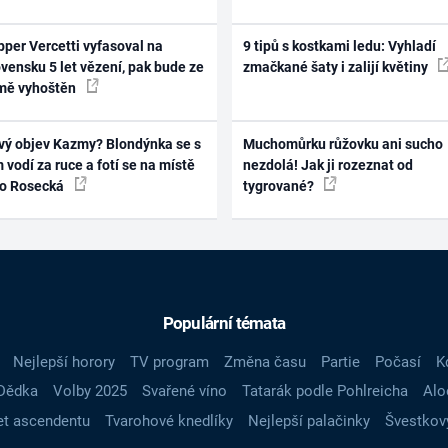
per Vercetti vyfasoval na
9 tipů s kostkami ledu: Vyhladí
vensku 5 let vězení, pak bude ze
zmačkané šaty i zalijí květiny
mě vyhoštěn
vý objev Kazmy? Blondýnka se s
Muchomůrku růžovku ani sucho
 vodí za ruce a fotí se na místě
nezdolá! Jak ji rozeznat od
ko Rosecká
tygrované?
Populární témata
Nejlepší horory
TV program
Změna času
Partie
Počasí
K
Dědka
Volby 2025
Svařené víno
Tatarák podle Pohlreicha
Alo
t ascendentu
Tvarohové knedlíky
Nejlepší palačinky
Švestkov