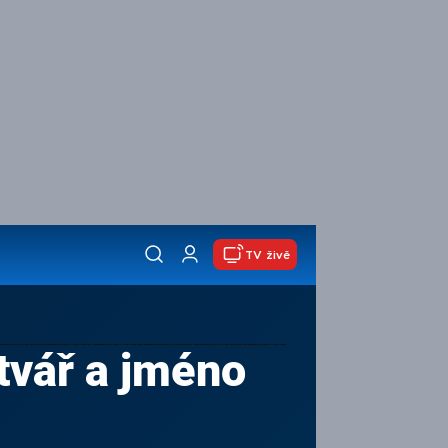
TV živě
tvář a jméno