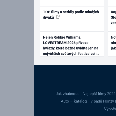
TOP filmy a seriály podle mladých
Rap
diváků
Slo
ze
Nejen Robbie Williams.
No
LOVESTREAM 2026 přiveze
ním
hvězdy, které běžně uvidíte jen na
ja
největších světových festivalech
Jak zhubnout
Nejlepší filmy 2024
Auto – katalog
7 pádů Honzy 
Výpoče