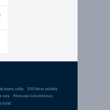
dy budou volby
ZOO Nové začátky
e vera
Pěstování lichořeřišnice
ý koláč