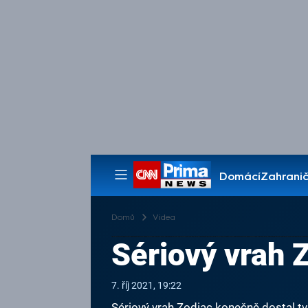
Domácí
Zahranič
Pořady
Domů
Videa
Sériový vrah 
7. říj 2021, 19:22
Sériový vrah Zodiac konečně dostal t