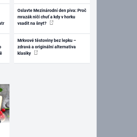
Oslavte Mezinárodní den piva: Proč
mrazák ničí chuť a kdy v horku
atr
vsadit na šnyt?
Mrkvové těstoviny bez lepku –
o
zdravá a originální alternativa
ně
klasiky
é