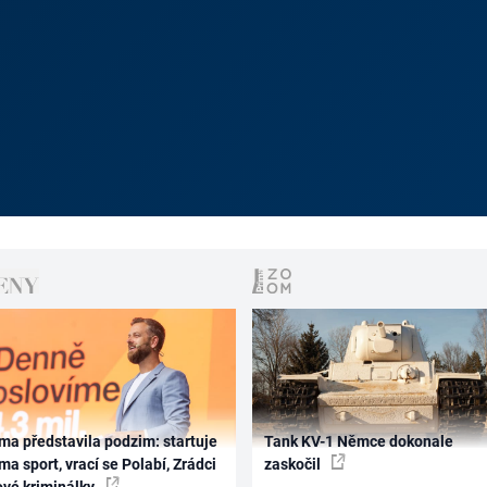
ma představila podzim: startuje
Tank KV-1 Němce dokonale
ma sport, vrací se Polabí, Zrádci
zaskočil
ové kriminálky