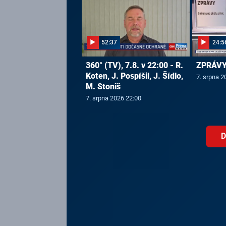
52:37
24:5
360° (TV), 7.8. v 22:00 - R.
ZPRÁVY,
Koten, J. Pospíšil, J. Šídlo,
7. srpna 2
M. Stoniš
7. srpna 2026 22:00
D