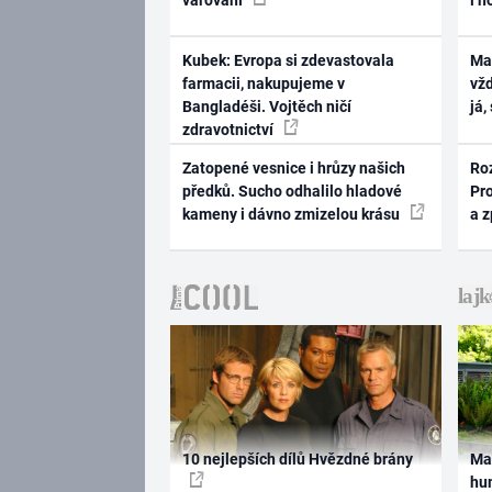
Kubek: Evropa si zdevastovala
Ma
farmacii, nakupujeme v
vž
Bangladéši. Vojtěch ničí
já,
zdravotnictví
Zatopené vesnice i hrůzy našich
Ro
předků. Sucho odhalilo hladové
Pr
kameny i dávno zmizelou krásu
a 
10 nejlepších dílů Hvězdné brány
Ma
hum