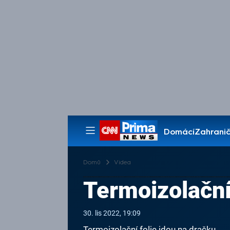
Domácí
Zahranič
Pořady
Domů
Videa
Termoizolační
30. lis 2022, 19:09
Termoizolační folie jdou na dračku