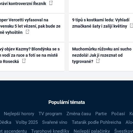
práví kontroverzní Řezník
per Vercetti vyfasoval na
9 tipů s kostkami ledu: Vyhladí
vensku 5 let vězení, pak bude ze
zmačkané šaty i zalijí květiny
mě vyhoštěn
vý objev Kazmy? Blondýnka se s
Muchomůrku růžovku ani sucho
 vodí za ruce a fotí se na místě
nezdolá! Jak ji rozeznat od
ko Rosecká
tygrované?
Populární témata
Nejlepší horory
TV program
Změna času
Partie
Počasí
K
Dědka
Volby 2025
Svařené víno
Tatarák podle Pohlreicha
Alo
t ascendentu
Tvarohové knedlíky
Nejlepší palačinky
Švestkov