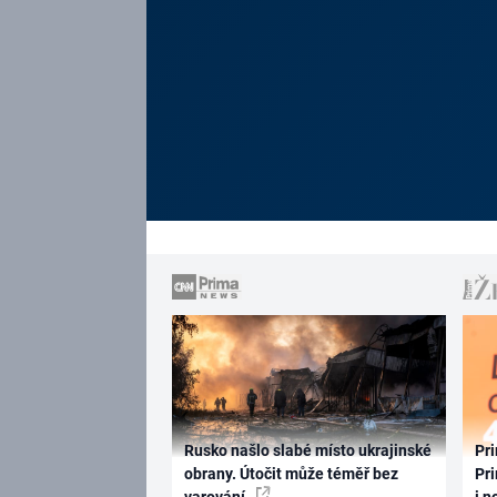
Rusko našlo slabé místo ukrajinské
Pri
obrany. Útočit může téměř bez
Pri
varování
i n