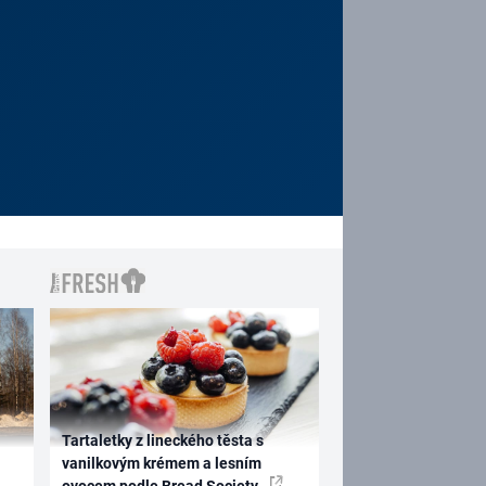
Tartaletky z lineckého těsta s
vanilkovým krémem a lesním
ovocem podle Bread Society