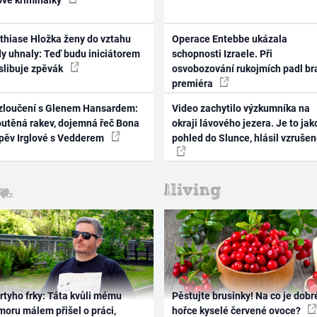
thiase Hložka ženy do vztahu
Operace Entebbe ukázala
dy uhnaly: Teď budu iniciátorem
schopnosti Izraele. Při
 slibuje zpěvák
osvobozování rukojmích padl br
premiéra
zloučení s Glenem Hansardem:
Video zachytilo výzkumníka na
outěná rakev, dojemná řeč Bona
okraji lávového jezera. Je to jak
zpěv Irglové s Vedderem
pohled do Slunce, hlásil vzruše
rtyho frky: Táta kvůli mému
Pěstujte brusinky! Na co je dobr
oru málem přišel o práci,
hořce kyselé červené ovoce?