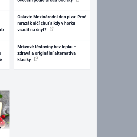
Oslavte Mezinárodní den piva: Proč
mrazák ničí chuť a kdy v horku
atr
vsadit na šnyt?
Mrkvové těstoviny bez lepku –
o
zdravá a originální alternativa
ně
klasiky
é