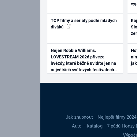
vy
TOP filmy a seriály podle mladých
Rap
diváků
Slo
ze
Nejen Robbie Williams.
No
LOVESTREAM 2026 přiveze
ním
hvězdy, které běžně uvidíte jen na
ja
největších světových festivalech
Jak zhubnout
Nejlepší filmy 2024
Auto – katalog
7 pádů Honzy 
Výpoče