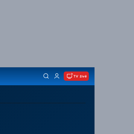
TV živě