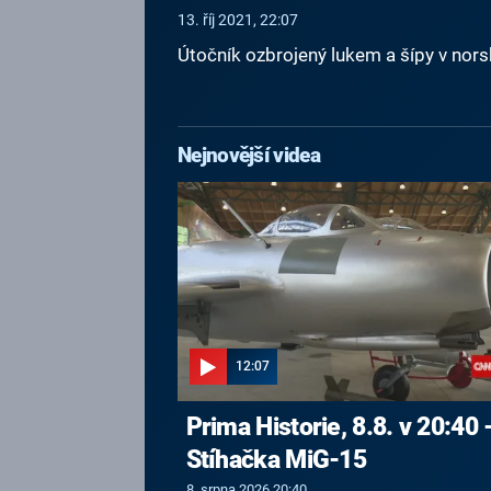
13. říj 2021, 22:07
Útočník ozbrojený lukem a šípy v nors
Nejnovější videa
12:07
Prima Historie, 8.8. v 20:40 
Stíhačka MiG-15
8. srpna 2026 20:40