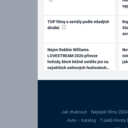
vy
TOP filmy a seriály podle mladých
Rap
diváků
Slo
ze
Nejen Robbie Williams.
No
LOVESTREAM 2026 přiveze
ním
hvězdy, které běžně uvidíte jen na
ja
největších světových festivalech
Jak zhubnout
Nejlepší filmy 2024
Auto – katalog
7 pádů Honzy 