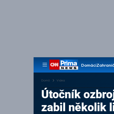
Domácí
Zahranič
Pořady
Domů
Videa
Útočník ozbro
zabil několik l