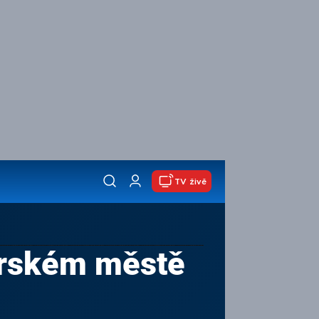
TV živě
norském městě