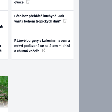
ovoce
Léto bez přehřáté kuchyně. Jak
vařit i během tropických dnů?
atr
Rýžové burgery s kuřecím masem a
o
mrkví podávané se salátem – lehká
ně
a chutná večeře