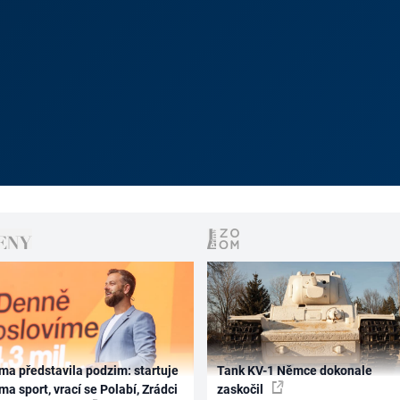
ma představila podzim: startuje
Tank KV-1 Němce dokonale
ma sport, vrací se Polabí, Zrádci
zaskočil