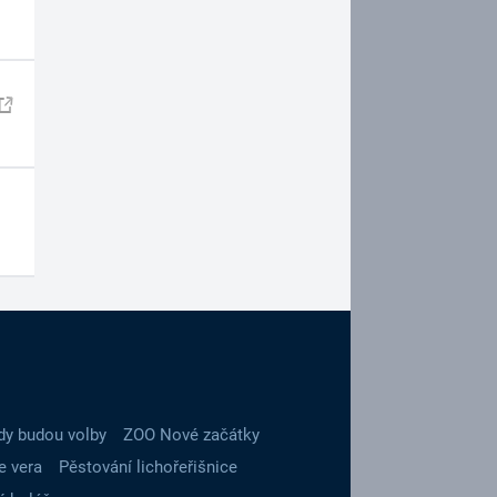
dy budou volby
ZOO Nové začátky
e vera
Pěstování lichořeřišnice