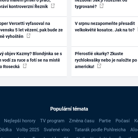
práví kontroverzní Řezník
tygrované?
per Vercetti vyfasoval na
V srpnu nezapomeňte přesadit
vensku 5 let vězení, pak bude ze
velkokvěté kosatce. Jak na to?
mě vyhoštěn
vý objev Kazmy? Blondýnka se s
Přerostlé okurky? Zkuste
 vodí za ruce a fotí se na místě
rychlokvašky nebo je naložte po
ko Rosecká
americku!
Populární témata
Nejlepší horory
TV program
Změna času
Partie
Počasí
K
Dědka
Volby 2025
Svařené víno
Tatarák podle Pohlreicha
Alo