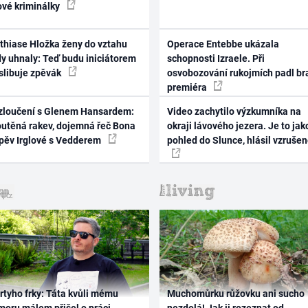
ové kriminálky
thiase Hložka ženy do vztahu
Operace Entebbe ukázala
dy uhnaly: Teď budu iniciátorem
schopnosti Izraele. Při
 slibuje zpěvák
osvobozování rukojmích padl br
premiéra
zloučení s Glenem Hansardem:
Video zachytilo výzkumníka na
outěná rakev, dojemná řeč Bona
okraji lávového jezera. Je to jak
zpěv Irglové s Vedderem
pohled do Slunce, hlásil vzruše
rtyho frky: Táta kvůli mému
Muchomůrku růžovku ani sucho
oru málem přišel o práci,
nezdolá! Jak ji rozeznat od