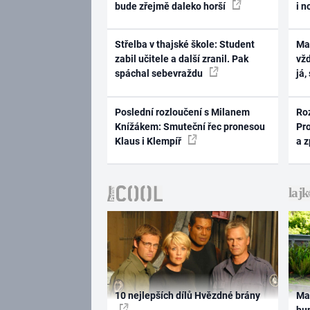
bude zřejmě daleko horší
i n
Střelba v thajské škole: Student
Ma
zabil učitele a další zranil. Pak
vž
spáchal sebevraždu
já,
Poslední rozloučení s Milanem
Ro
Knížákem: Smuteční řec pronesou
Pr
Klaus i Klempíř
a 
10 nejlepších dílů Hvězdné brány
Ma
hum