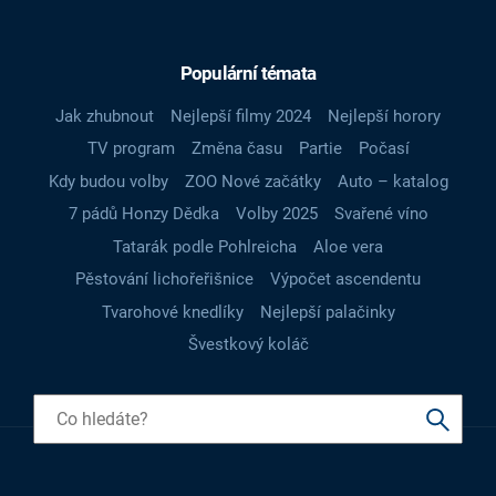
Populární témata
Jak zhubnout
Nejlepší filmy 2024
Nejlepší horory
TV program
Změna času
Partie
Počasí
Kdy budou volby
ZOO Nové začátky
Auto – katalog
7 pádů Honzy Dědka
Volby 2025
Svařené víno
Tatarák podle Pohlreicha
Aloe vera
Pěstování lichořeřišnice
Výpočet ascendentu
Tvarohové knedlíky
Nejlepší palačinky
Švestkový koláč