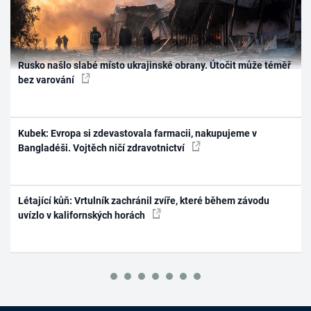
Rusko našlo slabé místo ukrajinské obrany. Útočit může téměř
bez varování
Kubek: Evropa si zdevastovala farmacii, nakupujeme v
Bangladéši. Vojtěch ničí zdravotnictví
Létající kůň: Vrtulník zachránil zvíře, které během závodu
uvízlo v kalifornských horách