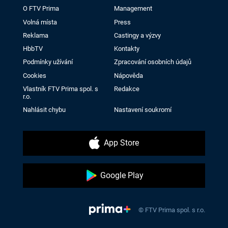
O FTV Prima
Management
Volná místa
Press
Reklama
Castingy a výzvy
HbbTV
Kontakty
Podmínky užívání
Zpracování osobních údajů
Cookies
Nápověda
Vlastník FTV Prima spol. s
Redakce
r.o.
Nahlásit chybu
Nastavení soukromí
App Store
Google Play
© FTV Prima spol. s r.o.