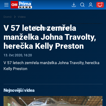
Domů
Videa
V 57 letech zemřela
Failed to fetch
manželka Johna Travolty,
herečka Kelly Preston
13. čvc 2020, 16:20
V 57 letech zemřela manželka Johna Travolty, herečka
Kelly Preston
Nejnovější videa