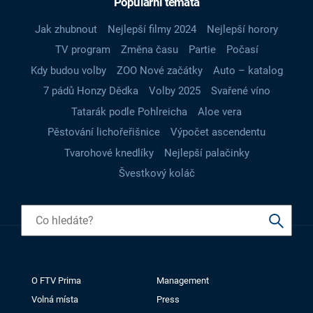
Populární témata
Jak zhubnout
Nejlepší filmy 2024
Nejlepší horory
TV program
Změna času
Partie
Počasí
Kdy budou volby
ZOO Nové začátky
Auto – katalog
7 pádů Honzy Dědka
Volby 2025
Svařené víno
Tatarák podle Pohlreicha
Aloe vera
Pěstování lichořeřišnice
Výpočet ascendentu
Tvarohové knedlíky
Nejlepší palačinky
Švestkový koláč
O FTV Prima
Management
Volná místa
Press