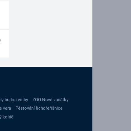
dy budou volby
ZOO Nové začátky
e vera
Pěstování lichořeřišnice
ý koláč