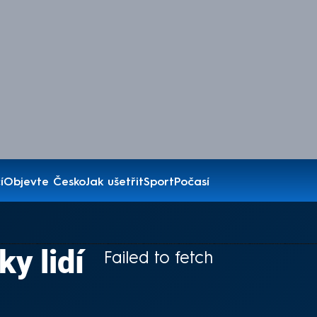
í
Objevte Česko
Jak ušetřit
Sport
Počasí
ky lidí
Failed to fetch