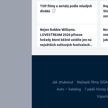
TOP filmy a seriály podle mladých
Rap
diváků
Slo
ze
Nejen Robbie Williams.
No
LOVESTREAM 2026 přiveze
ním
hvězdy, které běžně uvidíte jen na
ja
největších světových festivalech
Jak zhubnout
Nejlepší filmy 2024
Auto – katalog
7 pádů Honzy 
Výpoče