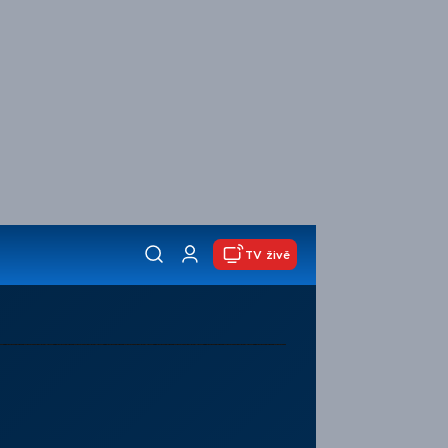
TV živě