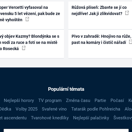
per Vercetti vyfasoval na
Růžová plíseň: Zbavte se jí co
vensku 5 let vězení, pak bude ze
nejdříve! Jak ji zlikvidovat?
mě vyhoštěn
vý objev Kazmy? Blondýnka se s
Pivo v zahradě: Hnojivo na růže,
 vodí za ruce a fotí se na místě
past na komáry i čistič nářadí
ko Rosecká
Populární témata
Nejlepší horory
TV program
Změna času
Partie
Počasí
K
Dědka
Volby 2025
Svařené víno
Tatarák podle Pohlreicha
Alo
t ascendentu
Tvarohové knedlíky
Nejlepší palačinky
Švestkov