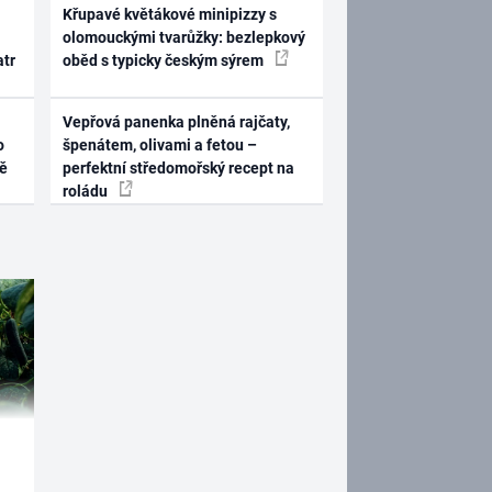
Křupavé květákové minipizzy s
olomouckými tvarůžky: bezlepkový
atr
oběd s typicky českým sýrem
Vepřová panenka plněná rajčaty,
o
špenátem, olivami a fetou –
ně
perfektní středomořský recept na
roládu