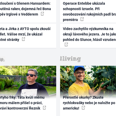
zloučení s Glenem Hansardem:
Operace Entebbe ukázala
outěná rakev, dojemná řeč Bona
schopnosti Izraele. Při
zpěv Irglové s Vedderem
osvobozování rukojmích padl br
premiéra
ta a Jirka z AYTO spolu zkouší
Video zachytilo výzkumníka na
let. Válise mrzí, že ukázal
okraji lávového jezera. Je to jak
atné stránky
pohled do Slunce, hlásil vzruše
rtyho frky: Táta kvůli mému
Přerostlé okurky? Zkuste
oru málem přišel o práci,
rychlokvašky nebo je naložte po
práví kontroverzní Řezník
americku!