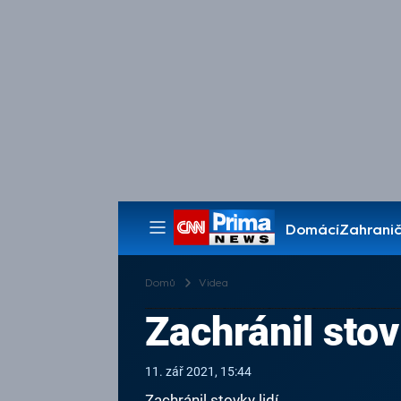
Domácí
Zahranič
Pořady
Domů
Videa
Zachránil stov
11. zář 2021, 15:44
Zachránil stovky lidí