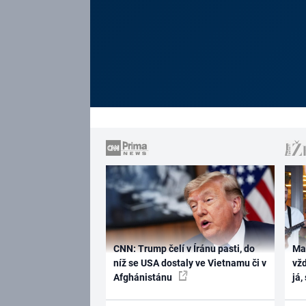
CNN: Trump čelí v Íránu pasti, do
Ma
níž se USA dostaly ve Vietnamu či v
vž
Afghánistánu
já,