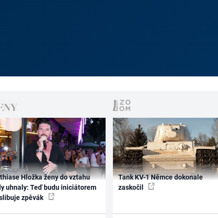
thiase Hložka ženy do vztahu
Tank KV-1 Němce dokonale
dy uhnaly: Teď budu iniciátorem
zaskočil
 slibuje zpěvák