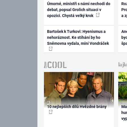
Úmorné, ministři s námi nechodí do
Ro
debat, popsal Grolich situaci v
Pr
opozici. Chystá velký krok
a 
Bartošek k Turkovi: Hyenismus a
Ane
nehoráznost. Ke stíhání by ho
byd
Sněmovna vydala, míní Vondráček
šp
10 nejlepších dílů Hvězdné brány
Ma
hum
vy