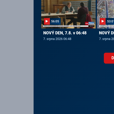
56:05
53:0
NOVÝ DEN, 7.8. v 06:48
NOVÝ DE
7. srpna 2026 06:48
7. srpna 2
D