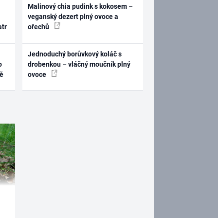
Malinový chia pudink s kokosem –
veganský dezert plný ovoce a
atr
ořechů
Jednoduchý borůvkový koláč s
o
drobenkou – vláčný moučník plný
ně
ovoce