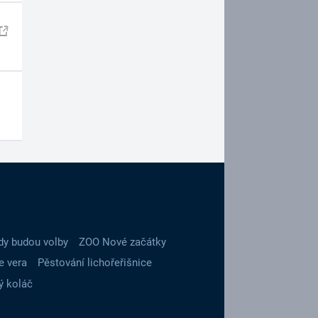
dy budou volby
ZOO Nové začátky
e vera
Pěstování lichořeřišnice
ý koláč