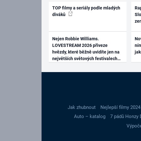
TOP filmy a seriály podle mladých
Rap
diváků
Slo
ze
Nejen Robbie Williams.
No
LOVESTREAM 2026 přiveze
ním
hvězdy, které běžně uvidíte jen na
ja
největších světových festivalech
Jak zhubnout
Nejlepší filmy 2024
Auto – katalog
7 pádů Honzy 
Výpoče