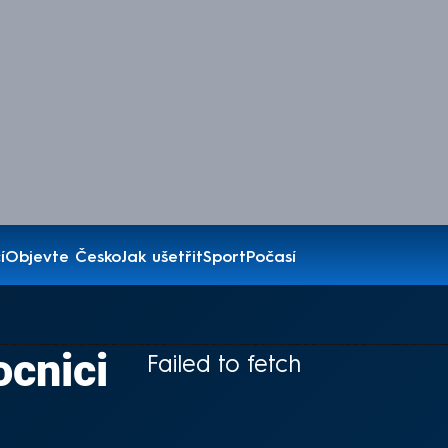
í
Objevte Česko
Jak ušetřit
Sport
Počasí
cnici
Failed to fetch