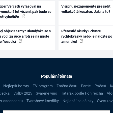
per Vercetti vyfasoval na
V srpnu nezapomeňte přesadit
vensku 5 let vězení, pak bude ze
velkokvěté kosatce. Jak na to?
mě vyhoštěn
vý objev Kazmy? Blondýnka se s
Přerostlé okurky? Zkuste
 vodí za ruce a fotí se na místě
rychlokvašky nebo je naložte po
ko Rosecká
americku!
Populární témata
Nejlepší horory
TV program
Změna času
Partie
Počasí
K
Dědka
Volby 2025
Svařené víno
Tatarák podle Pohlreicha
Alo
t ascendentu
Tvarohové knedlíky
Nejlepší palačinky
Švestkov