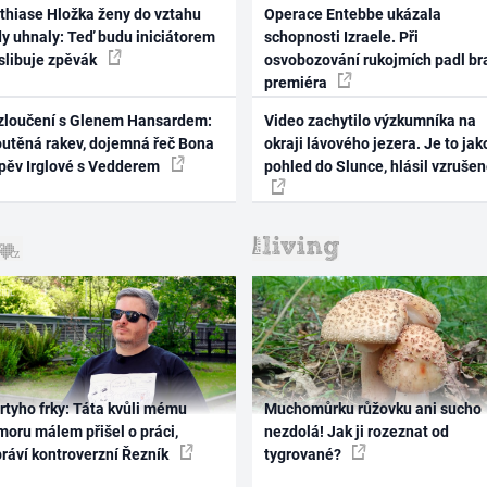
thiase Hložka ženy do vztahu
Operace Entebbe ukázala
dy uhnaly: Teď budu iniciátorem
schopnosti Izraele. Při
 slibuje zpěvák
osvobozování rukojmích padl br
premiéra
zloučení s Glenem Hansardem:
Video zachytilo výzkumníka na
outěná rakev, dojemná řeč Bona
okraji lávového jezera. Je to jak
zpěv Irglové s Vedderem
pohled do Slunce, hlásil vzruše
rtyho frky: Táta kvůli mému
Muchomůrku růžovku ani sucho
oru málem přišel o práci,
nezdolá! Jak ji rozeznat od
práví kontroverzní Řezník
tygrované?