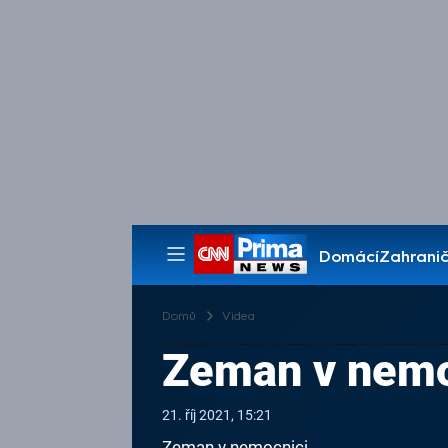
Domácí
Zahranič
Pořady
Domů
Videa
Zeman v nemo
21. říj 2021, 15:21
Zeman v nemocnici