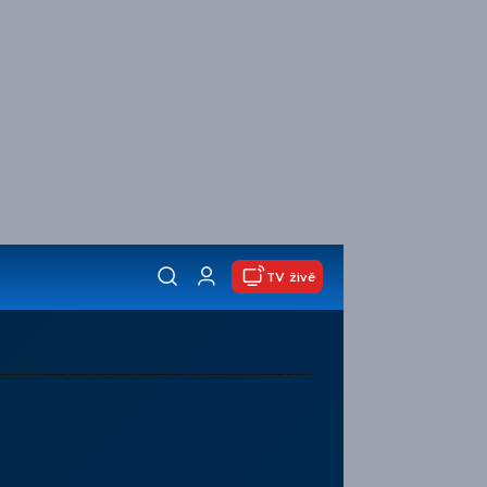
TV živě