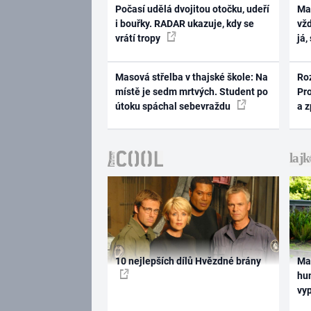
Počasí udělá dvojitou otočku, udeří
Ma
i bouřky. RADAR ukazuje, kdy se
vž
vrátí tropy
já,
Masová střelba v thajské škole: Na
Ro
místě je sedm mrtvých. Student po
Pr
útoku spáchal sebevraždu
a 
10 nejlepších dílů Hvězdné brány
Ma
hum
vy