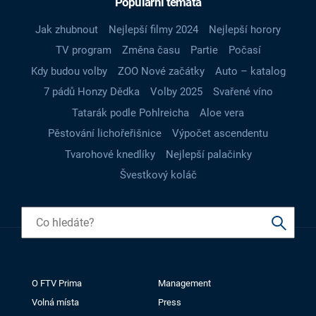
Populární témata
Jak zhubnout
Nejlepší filmy 2024
Nejlepší horory
TV program
Změna času
Partie
Počasí
Kdy budou volby
ZOO Nové začátky
Auto – katalog
7 pádů Honzy Dědka
Volby 2025
Svařené víno
Tatarák podle Pohlreicha
Aloe vera
Pěstování lichořeřišnice
Výpočet ascendentu
Tvarohové knedlíky
Nejlepší palačinky
Švestkový koláč
O FTV Prima
Management
Volná místa
Press