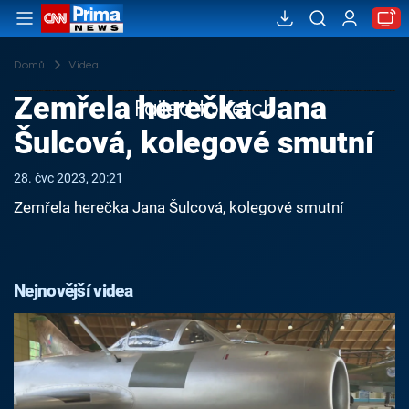
Domů
Videa
Zemřela herečka Jana
Failed to fetch
Šulcová, kolegové smutní
28. čvc 2023, 20:21
Zemřela herečka Jana Šulcová, kolegové smutní
Nejnovější videa