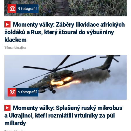
9 fotografií
Momenty války: Záběry likvidace afrických
žoldáků a Rus, který šťoural do výbušniny
klackem
Téma: Ukrajina
9 fotografií
Momenty války: Splašený ruský mikrobus
a Ukrajinci, kteří rozmlátili vrtulníky za půl
miliardy