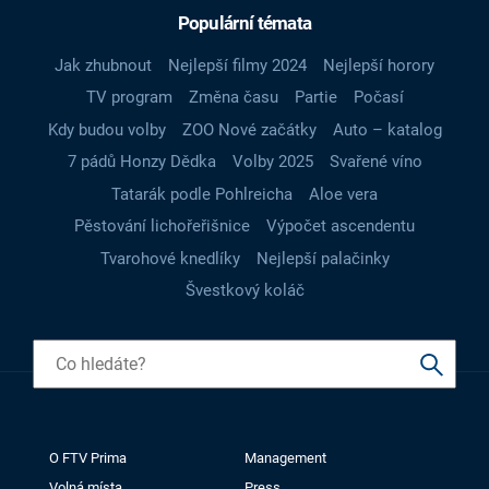
Populární témata
Jak zhubnout
Nejlepší filmy 2024
Nejlepší horory
TV program
Změna času
Partie
Počasí
Kdy budou volby
ZOO Nové začátky
Auto – katalog
7 pádů Honzy Dědka
Volby 2025
Svařené víno
Tatarák podle Pohlreicha
Aloe vera
Pěstování lichořeřišnice
Výpočet ascendentu
Tvarohové knedlíky
Nejlepší palačinky
Švestkový koláč
O FTV Prima
Management
Volná místa
Press