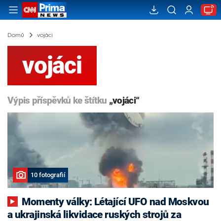
Domů
vojáci
vojáci
Výpis příspěvků ke štítku
„vojáci“
10 fotografií
Momenty války: Létající UFO nad Moskvou
a ukrajinská likvidace ruských strojů za