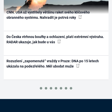
CNN: USA už vystřílely většinu raket svého klíčového
obranného systému. Nahradit je potrvá roky
Do Česka vtrhnou bouřky a ochlazení, platí extrémní výstraha.
RADAR ukazuje, jak bude u vás
Rozuzlení „zapomenuté“ vraždy v Praze: DNA po 15 letech
ukázala na podezřelého. Měl ubodat muže