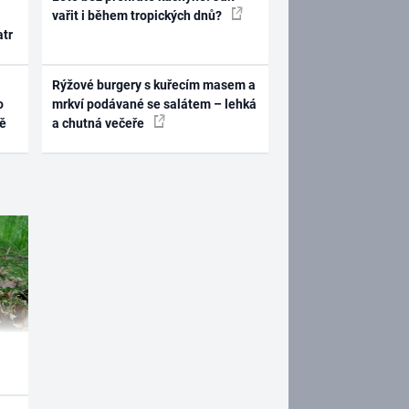
vařit i během tropických dnů?
atr
Rýžové burgery s kuřecím masem a
o
mrkví podávané se salátem – lehká
ně
a chutná večeře