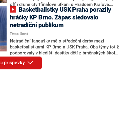
off i druhé čtvrtfinálové utkání s Hradcem Králové.
Basketbalistky USK Praha porazily
Francouzská křídelnice se na domácí výhře 107:54
podílela 13 body a 10 doskoky i asistencemi. V sérii
hráčky KP Brno. Zápas sledovalo
mezi Brandýsem nad Labem a Královým Polem je
netradiční publikum
překvapivě vyrovnáno, protože brněnský tým soupeři
Téma: Sport
poprvé v historii podlehl, na jeho palubovce prohrál
73:85. Série budou pokračovat ve středu v Praze a
Netradiční fanoušky mělo středeční derby mezi
Brně.
basketbalistkami KP Brno a USK Praha. Oba týmy totiž
podporovaly v hledišti desítky dětí z brněnských škol.
V duelu nakonec uspěl dosavadní lídr soutěže, a
ší příspěvky
dětské publikum si zápas pořádně užilo.