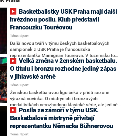
K Praha“
Basketbalistky USK Praha mají další
hvězdnou posilu. Klub představil
Francouzku Touréovou
Téma: Sport
Další novou tváří v týmu českých basketbalových
šampionek z USK Praha je francouzská
reprezentantka Mamignan Touréová. V tuzemsku to
Velká změna v ženském basketbalu.
bude její druhé angažmá, na začátku minulé sezony
působila v Žabinách, ale po vyřazení v kvalifikaci
O titulu i bronzu rozhodne jediný zápas
Evropské ligy z brněnského týmu odešla do Besiktase
v jihlavské aréně
Istanbul a v ŽBL nenastoupila do žádného zápasu.
Téma: Sport
USK o příchodu jednatřicetileté Touréové informoval
na klubovém webu.
Ženskou basketbalovou ligu čeká v příští sezoně
výrazná novinka. O mistryních i bronzových
medailistkách nerozhodnou klasické série, ale jediné
Posila ze zámoří v týmu USK.
zápasy. Superfinále i Superbronz se odehrají v nové
Horácké aréně v Jihlavě.
Basketbalové mistryně přivítají
reprezentantku Německa Bühnerovou
Téma: Sport