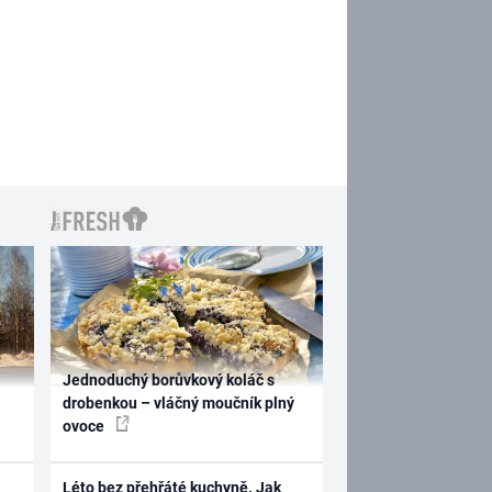
Jednoduchý borůvkový koláč s
drobenkou – vláčný moučník plný
ovoce
Léto bez přehřáté kuchyně. Jak