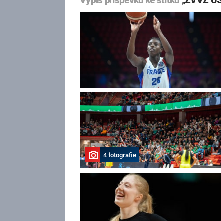
Výpis příspěvků ke štítku
„ZVVZ US
4 fotografie