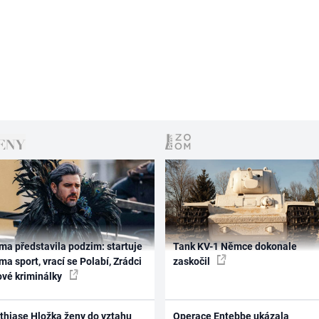
ma představila podzim: startuje
Tank KV-1 Němce dokonale
ma sport, vrací se Polabí, Zrádci
zaskočil
ové kriminálky
thiase Hložka ženy do vztahu
Operace Entebbe ukázala