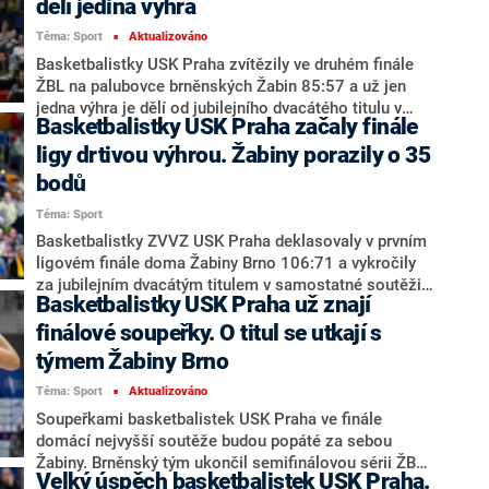
dělí jediná výhra
Téma: Sport
Aktualizováno
■
Basketbalistky USK Praha zvítězily ve druhém finále
ŽBL na palubovce brněnských Žabin 85:57 a už jen
jedna výhra je dělí od jubilejního dvacátého titulu v
Basketbalistky USK Praha začaly finále
samostatné historii a šestnáctého za sebou. V sérii
hrané na tři vítězné zápasy vedou 2:0. Rozhodnout
ligy drtivou výhrou. Žabiny porazily o 35
mohou už v neděli doma na Královce. Hrát se bude od
bodů
15:00.
Téma: Sport
Basketbalistky ZVVZ USK Praha deklasovaly v prvním
ligovém finále doma Žabiny Brno 106:71 a vykročily
za jubilejním dvacátým titulem v samostatné soutěži a
Basketbalistky USK Praha už znají
šestnáctým za sebou. V sérii hrané na tři vítězné
zápasy se ujaly vedení 1:0. Druhý duel se uskuteční ve
finálové soupeřky. O titul se utkají s
středu v Brně.
týmem Žabiny Brno
Téma: Sport
Aktualizováno
■
Soupeřkami basketbalistek USK Praha ve finále
domácí nejvyšší soutěže budou popáté za sebou
Žabiny. Brněnský tým ukončil semifinálovou sérii ŽBL
Velký úspěch basketbalistek USK Praha.
dnešní výhrou 92:53 na hřišti SBŠ Ostrava a zvítězil