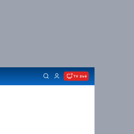
TV živě