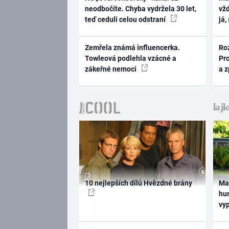
neodbočíte. Chyba vydržela 30 let,
vž
teď ceduli celou odstraní
já,
Zemřela známá influencerka.
Ro
Towleová podlehla vzácné a
Pr
zákeřné nemoci
a 
10 nejlepších dílů Hvězdné brány
Ma
hum
vy