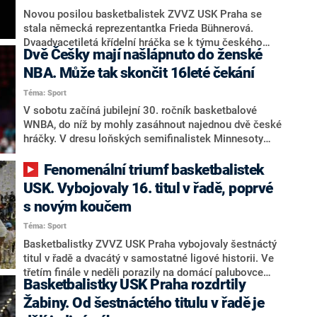
Novou posilou basketbalistek ZVVZ USK Praha se
stala německá reprezentantka Frieda Bühnerová.
Dvaadvacetiletá křídelní hráčka se k týmu českého
Dvě Češky mají našlápnuto do ženské
mistra připojí po sezoně v zámořské WNBA, kde hájí
barvy Portlandu, který si ji letos vybral na draftu jako
NBA. Může tak skončit 16leté čekání
číslo 17. Klub o jejím příchodu do Česka informoval
Téma: Sport
na svém webu.
V sobotu začíná jubilejní 30. ročník basketbalové
WNBA, do níž by mohly zasáhnout najednou dvě české
hráčky. V dresu loňských semifinalistek Minnesoty
Lynx by měly bojovat rozehrávačka Eliška Hamzová a
pivotka Emma Čechová. Titul obhajuje tým Las Vegas
Fenomenální triumf basketbalistek
Aces.
USK. Vybojovaly 16. titul v řadě, poprvé
s novým koučem
Téma: Sport
Basketbalistky ZVVZ USK Praha vybojovaly šestnáctý
titul v řadě a dvacátý v samostatné ligové historii. Ve
třetím finále v neděli porazily na domácí palubovce
Basketbalistky USK Praha rozdrtily
Žabiny Brno 85:49 a sérii ovládly 3:0 na zápasy.
Sezonou prošly bez jediné porážky.
Žabiny. Od šestnáctého titulu v řadě je