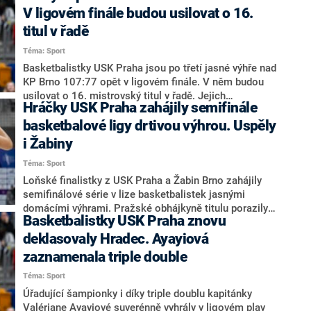
3:0 na zápasy.
V ligovém finále budou usilovat o 16.
titul v řadě
Téma: Sport
Basketbalistky USK Praha jsou po třetí jasné výhře nad
KP Brno 107:77 opět v ligovém finále. V něm budou
usilovat o 16. mistrovský titul v řadě. Jejich
Hráčky USK Praha zahájily semifinále
soupeřkami budou nejspíš znovu Žabiny Brno, které
rozdrtily v druhém semifinálovém utkání play off SBŠ
basketbalové ligy drtivou výhrou. Uspěly
Ostrava 108:42 a vedou 2:0 na zápasy. Potřetí se oba
i Žabiny
týmy utkají v úterý v Ostravě.
Téma: Sport
Loňské finalistky z USK Praha a Žabin Brno zahájily
semifinálové série v lize basketbalistek jasnými
domácími výhrami. Pražské obhájkyně titulu porazily
Basketbalistky USK Praha znovu
KP Brno 106:49, Žabiny zdolaly 106:52 SBŠ Ostrava,
která teprve v úterý v pátém čtvrtfinálovém utkání a po
deklasovaly Hradec. Ayayiová
velkém obratu v sérii vybojovala historický postup
zaznamenala triple double
přes Chomutov.
Téma: Sport
Úřadující šampionky i díky triple doublu kapitánky
Valériane Ayayiové suverénně vyhrály v ligovém play