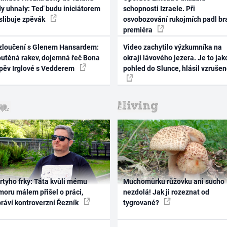
dy uhnaly: Teď budu iniciátorem
schopnosti Izraele. Při
 slibuje zpěvák
osvobozování rukojmích padl br
premiéra
zloučení s Glenem Hansardem:
Video zachytilo výzkumníka na
outěná rakev, dojemná řeč Bona
okraji lávového jezera. Je to jak
zpěv Irglové s Vedderem
pohled do Slunce, hlásil vzruše
rtyho frky: Táta kvůli mému
Muchomůrku růžovku ani sucho
oru málem přišel o práci,
nezdolá! Jak ji rozeznat od
práví kontroverzní Řezník
tygrované?