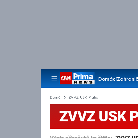
Domácí
Zahranič
Pořady
Domů
ZVVZ USK Praha
ZVVZ USK P