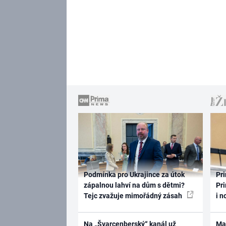
Podmínka pro Ukrajince za útok
Pri
zápalnou lahví na dům s dětmi?
Pri
Tejc zvažuje mimořádný zásah
i n
Na „Švarcenberský“ kanál už
Ma