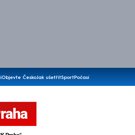
í
Objevte Česko
Jak ušetřit
Sport
Počasí
raha