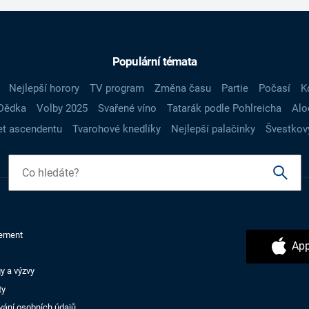
Populární témata
Nejlepší horory
TV program
Změna času
Partie
Počasí
K
Dědka
Volby 2025
Svařené víno
Tatarák podle Pohlreicha
Alo
t ascendentu
Tvarohové knedlíky
Nejlepší palačinky
Švestkov
ement
App
y a výzvy
ty
vání osobních údajů