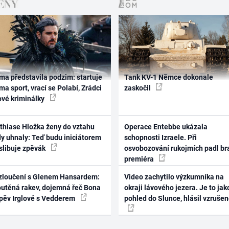
ma představila podzim: startuje
Tank KV-1 Němce dokonale
ma sport, vrací se Polabí, Zrádci
zaskočil
ové kriminálky
thiase Hložka ženy do vztahu
Operace Entebbe ukázala
dy uhnaly: Teď budu iniciátorem
schopnosti Izraele. Při
 slibuje zpěvák
osvobozování rukojmích padl br
premiéra
zloučení s Glenem Hansardem:
Video zachytilo výzkumníka na
outěná rakev, dojemná řeč Bona
okraji lávového jezera. Je to jak
zpěv Irglové s Vedderem
pohled do Slunce, hlásil vzruše