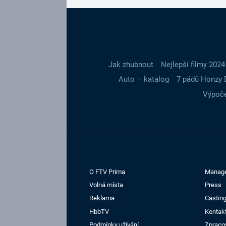
Jak zhubnout
Nejlepší filmy 2024
Auto – katalog
7 pádů Honzy 
Výpoče
O FTV Prima
Manag
Volná místa
Press
Reklama
Casting
HbbTV
Kontak
Podmínky užívání
Zpraco