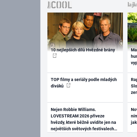
10 nejlepších dílů Hvězdné brány
Ma
hum
vy
TOP filmy a seriály podle mladých
Rap
diváků
Slo
ze
Nejen Robbie Williams.
No
LOVESTREAM 2026 přiveze
ním
hvězdy, které běžně uvidíte jen na
ja
největších světových festivalech