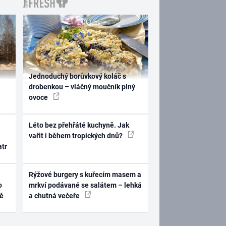
Jednoduchý borůvkový koláč s
drobenkou – vláčný moučník plný
ovoce
Léto bez přehřáté kuchyně. Jak
vařit i během tropických dnů?
atr
Rýžové burgery s kuřecím masem a
o
mrkví podávané se salátem – lehká
ně
a chutná večeře