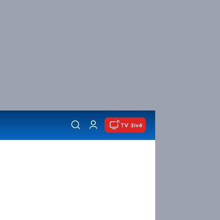
TV živě