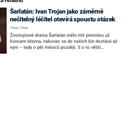
a Holland“
Šarlatán: Ivan Trojan jako záměrně
nečitelný léčitel otevírá spoustu otázek
Téma: Filmy
Životopisné drama Šarlatán mělo mít premiéru už
koncem března, nakonec se do našich kin dostává až
nyní – tedy o pět měsíců později. S o to větší
prodlevou od premiéry na berlínském festivalu se
konečně mohou čeští diváci podívat na film, který má
nesporně světové parametry. Koprodukční dílo totiž
režírovala zkušená polská režisérka Agnieszka
Hollandová, jež od svých studií na FAMU udržuje
velkou spřízněnost s tuzemskou kinematografií. V
čem je její novinka nejvýraznější?