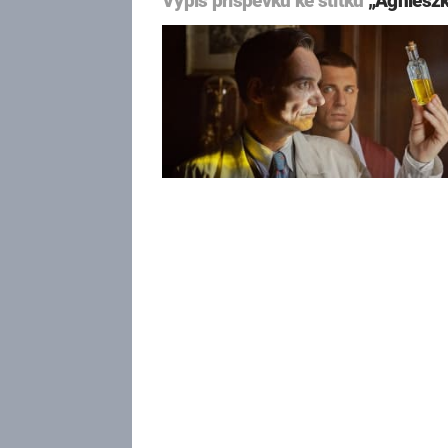
Výpis příspěvků ke štítku
„Agnieszk