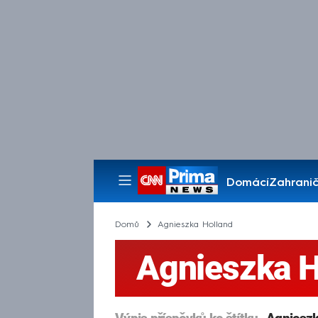
Domácí
Zahranič
Pořady
Domů
Agnieszka Holland
Agnieszka H