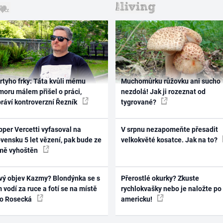
rtyho frky: Táta kvůli mému
Muchomůrku růžovku ani sucho
oru málem přišel o práci,
nezdolá! Jak ji rozeznat od
práví kontroverzní Řezník
tygrované?
per Vercetti vyfasoval na
V srpnu nezapomeňte přesadit
vensku 5 let vězení, pak bude ze
velkokvěté kosatce. Jak na to?
mě vyhoštěn
vý objev Kazmy? Blondýnka se s
Přerostlé okurky? Zkuste
 vodí za ruce a fotí se na místě
rychlokvašky nebo je naložte po
ko Rosecká
americku!