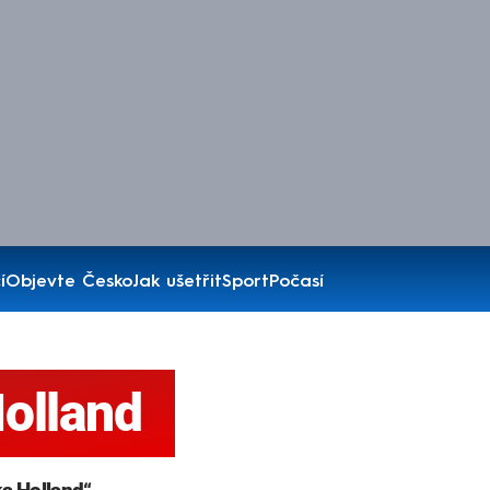
í
Objevte Česko
Jak ušetřit
Sport
Počasí
olland