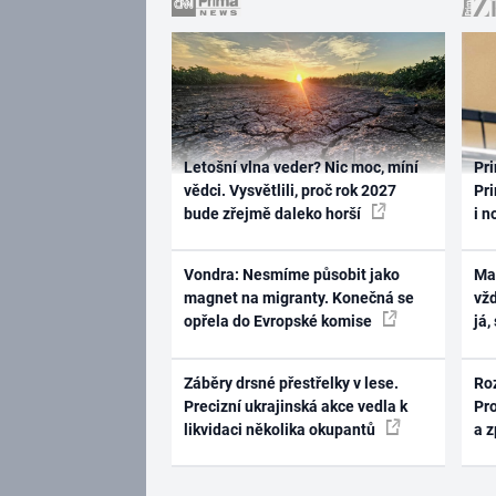
Letošní vlna veder? Nic moc, míní
Pri
vědci. Vysvětlili, proč rok 2027
Pri
bude zřejmě daleko horší
i n
Vondra: Nesmíme působit jako
Ma
magnet na migranty. Konečná se
vž
opřela do Evropské komise
já,
Záběry drsné přestřelky v lese.
Ro
Precizní ukrajinská akce vedla k
Pr
likvidaci několika okupantů
a 