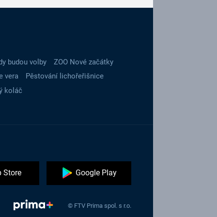
dy budou volby
ZOO Nové začátky
e vera
Pěstování lichořeřišnice
ý koláč
 Store
Google Play
© FTV Prima spol. s r.o.