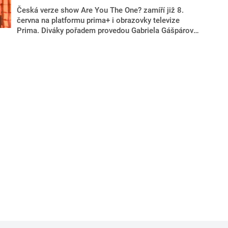
Česká verze show Are You The One? zamíří již 8.
června na platformu prima+ i obrazovky televize
Prima. Diváky pořadem provedou Gabriela Gášpárová
a Petr Havránek, přezdívaní Gábi a Pítr. Tedy pár, který
svou vlastní velkou lásku našel právě v reality show a
dnes patří mezi nejstabilnější páry českého
showbyznysu. Kvůli natáčení se na čas stěhují do
Thajska, kde budou soutěžícím pomáhat hledat
perfektní protějšek.