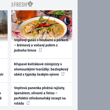
Vepřový guláš s houbami a pórkem
– krémový a voňavý pokrm z
jednoho hrnce
Křupavé květákové minipizzy s
olomouckými tvarůžky: bezlepkový
atr
oběd s typicky českým sýrem
Vepřová panenka plněná rajčaty,
o
špenátem, olivami a fetou –
ně
perfektní středomořský recept na
roládu