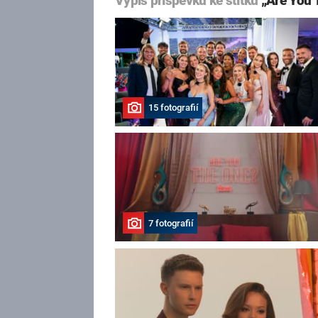
Výpis příspěvků ke štítku
„Are You 
15 fotografií
7 fotografií