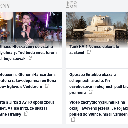
thiase Hložka ženy do vztahu
Tank KV-1 Němce dokonale
dy uhnaly: Teď budu iniciátorem
zaskočil
 slibuje zpěvák
zloučení s Glenem Hansardem:
Operace Entebbe ukázala
outěná rakev, dojemná řeč Bona
schopnosti Izraele. Při
zpěv Irglové s Vedderem
osvobozování rukojmích padl br
premiéra
ta a Jirka z AYTO spolu zkouší
Video zachytilo výzkumníka na
let. Válise mrzí, že ukázal
okraji lávového jezera. Je to jak
atné stránky
pohled do Slunce, hlásil vzruše