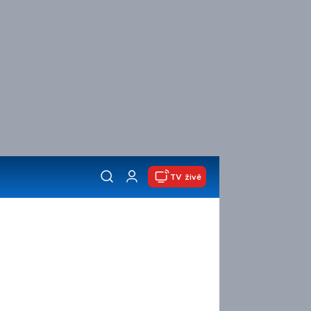
TV živě