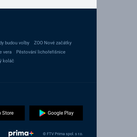
dy budou volby
ZOO Nové začátky
e vera
Pěstování lichořeřišnice
ý koláč
 Store
Google Play
© FTV Prima spol. s r.o.