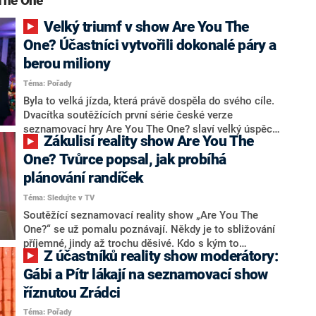
The One“
Velký triumf v show Are You The
One? Účastníci vytvořili dokonalé páry a
berou miliony
Téma: Pořady
Byla to velká jízda, která právě dospěla do svého cíle.
Dvacítka soutěžících první série české verze
seznamovací hry Are You The One? slaví velký úspěch.
Zákulisí reality show Are You The
Během poslední Matching Ceremony se totiž podařilo
odhalit všechny ideální páry, které ještě před začátkem
One? Tvůrce popsal, jak probíhá
show sestavili k tomu povolaní odborníci.
plánování randíček
Téma: Sledujte v TV
Soutěžící seznamovací reality show „Are You The
One?“ se už pomalu poznávají. Někdy je to sbližování
příjemné, jindy až trochu děsivé. Kdo s kým to
Z účastníků reality show moderátory:
nakonec dá dohromady a trefí se do předpovědi
expertů? To uvidíte na Primě i na portálu prima+.
Gábi a Pítr lákají na seznamovací show
říznutou Zrádci
Téma: Pořady