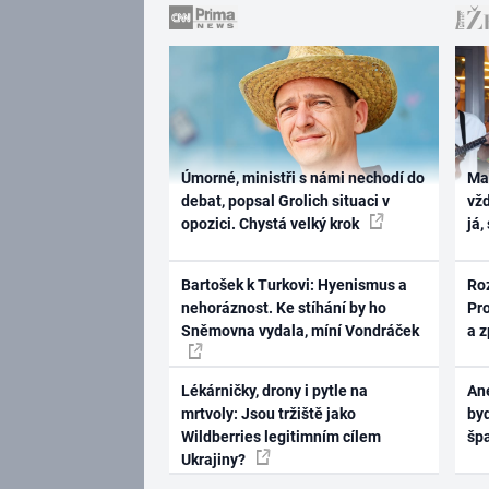
Úmorné, ministři s námi nechodí do
Ma
debat, popsal Grolich situaci v
vž
opozici. Chystá velký krok
já,
Bartošek k Turkovi: Hyenismus a
Ro
nehoráznost. Ke stíhání by ho
Pr
Sněmovna vydala, míní Vondráček
a 
Lékárničky, drony i pytle na
Ane
mrtvoly: Jsou tržiště jako
byd
Wildberries legitimním cílem
šp
Ukrajiny?