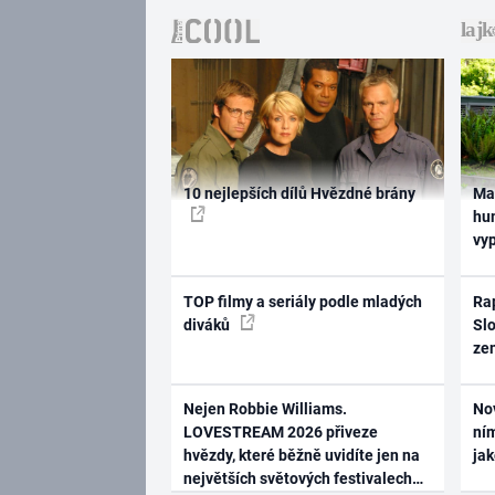
10 nejlepších dílů Hvězdné brány
Ma
hum
vy
TOP filmy a seriály podle mladých
Rap
diváků
Slo
ze
Nejen Robbie Williams.
No
LOVESTREAM 2026 přiveze
ním
hvězdy, které běžně uvidíte jen na
ja
největších světových festivalech