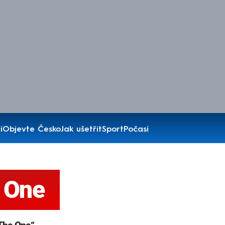
í
Objevte Česko
Jak ušetřit
Sport
Počasí
 One