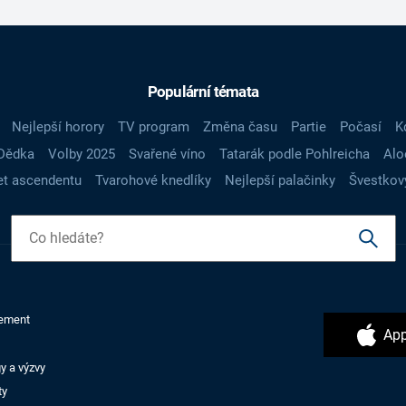
Populární témata
Nejlepší horory
TV program
Změna času
Partie
Počasí
K
Dědka
Volby 2025
Svařené víno
Tatarák podle Pohlreicha
Alo
t ascendentu
Tvarohové knedlíky
Nejlepší palačinky
Švestkov
ement
App
y a výzvy
ty