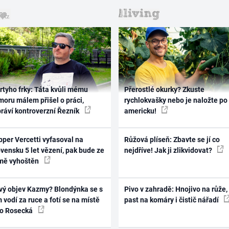
rtyho frky: Táta kvůli mému
Přerostlé okurky? Zkuste
oru málem přišel o práci,
rychlokvašky nebo je naložte po
práví kontroverzní Řezník
americku!
per Vercetti vyfasoval na
Růžová plíseň: Zbavte se jí co
vensku 5 let vězení, pak bude ze
nejdříve! Jak ji zlikvidovat?
mě vyhoštěn
vý objev Kazmy? Blondýnka se s
Pivo v zahradě: Hnojivo na růže,
 vodí za ruce a fotí se na místě
past na komáry i čistič nářadí
ko Rosecká