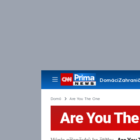
Domácí
Zahranič
Pořady
Domů
Are You The One
Are You The