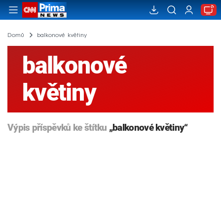
Domů
balkonové květiny
balkonové
květiny
Výpis příspěvků ke štítku
„balkonové květiny“