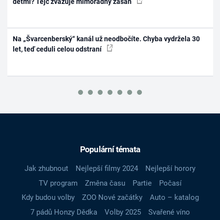
dětmi? Tejc zvažuje mimořádný zásah
Na „Švarcenberský“ kanál už neodbočíte. Chyba vydržela 30
let, teď ceduli celou odstraní
Populární témata
Jak zhubnout
Nejlepší filmy 2024
Nejlepší horory
TV program
Změna času
Partie
Počasí
Kdy budou volby
ZOO Nové začátky
Auto – katalog
7 pádů Honzy Dědka
Volby 2025
Svařené víno