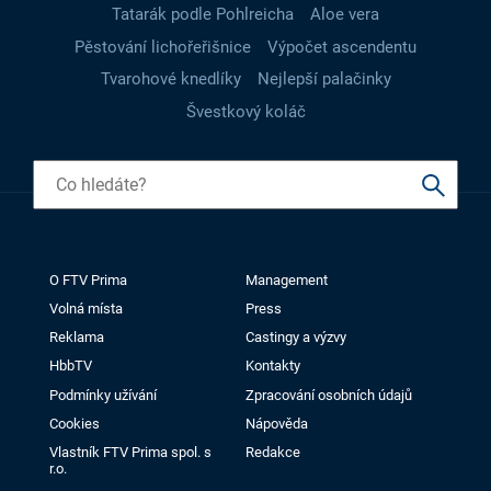
Tatarák podle Pohlreicha
Aloe vera
Pěstování lichořeřišnice
Výpočet ascendentu
Tvarohové knedlíky
Nejlepší palačinky
Švestkový koláč
O FTV Prima
Management
Volná místa
Press
Reklama
Castingy a výzvy
HbbTV
Kontakty
Podmínky užívání
Zpracování osobních údajů
Cookies
Nápověda
Vlastník FTV Prima spol. s
Redakce
r.o.