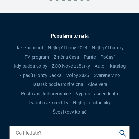
Populární témata
Jak zhubnout
Nejlepší filmy 2024
Nejlepší horory
TV program
Změna času
Partie
Počasí
Kdy budou volby
ZOO Nové začátky
Auto – katalog
7 pádů Honzy Dědka
Volby 2025
Svařené víno
Tatarák podle Pohlreicha
Aloe vera
Pěstování lichořeřišnice
Výpočet ascendentu
Tvarohové knedlíky
Nejlepší palačinky
Švestkový koláč