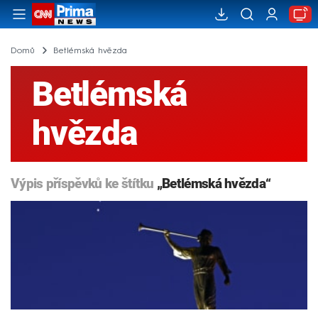
Domů
Betlémská hvězda
Betlémská
hvězda
Výpis příspěvků ke štítku
„Betlémská hvězda“