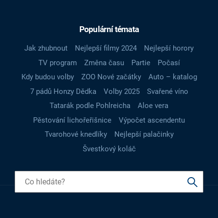
Populární témata
Jak zhubnout
Nejlepší filmy 2024
Nejlepší horory
TV program
Změna času
Partie
Počasí
Kdy budou volby
ZOO Nové začátky
Auto – katalog
7 pádů Honzy Dědka
Volby 2025
Svařené víno
Tatarák podle Pohlreicha
Aloe vera
Pěstování lichořeřišnice
Výpočet ascendentu
Tvarohové knedlíky
Nejlepší palačinky
Švestkový koláč