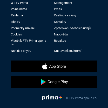
O FTV Prima
Management
Volná místa
Press
Reklama
Castingy a výzvy
HbbTV
Kontakty
Podmínky užívání
Zpracování osobních údajů
Cookies
Nápověda
Vlastník FTV Prima spol. s
Redakce
r.o.
Nahlásit chybu
Nastavení soukromí
App Store
Google Play
© FTV Prima spol. s r.o.