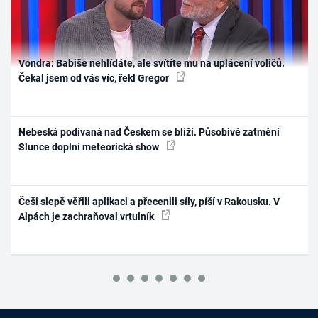
Vondra: Babiše nehlídáte, ale svítíte mu na uplácení voličů.
Čekal jsem od vás víc, řekl Gregor
Nebeská podívaná nad Českem se blíží. Působivé zatmění
Slunce doplní meteorická show
Češi slepě věřili aplikaci a přecenili síly, píší v Rakousku. V
Alpách je zachraňoval vrtulník