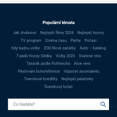
Populární témata
Jak zhubnout
Nejlepší filmy 2024
Nejlepší horory
TV program
Změna času
Partie
Počasí
Kdy budou volby
ZOO Nové začátky
Auto – katalog
7 pádů Honzy Dědka
Volby 2025
Svařené víno
Tatarák podle Pohlreicha
Aloe vera
Pěstování lichořeřišnice
Výpočet ascendentu
Tvarohové knedlíky
Nejlepší palačinky
Švestkový koláč