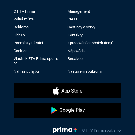
O FTV Prima
Management
Volná místa
Press
Reklama
Castingy a výzvy
HbbTV
Kontakty
Podmínky užívání
Zpracování osobních údajů
Cookies
Nápověda
Vlastník FTV Prima spol. s
Redakce
r.o.
Nahlásit chybu
Nastavení soukromí
App Store
Google Play
© FTV Prima spol. s r.o.