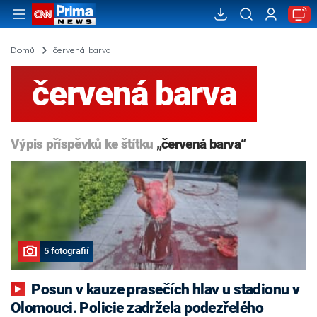
Domů
červená barva
červená barva
Výpis příspěvků ke štítku
„červená barva“
5 fotografií
Posun v kauze prasečích hlav u stadionu v
Olomouci. Policie zadržela podezřelého