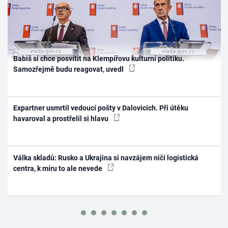
Babiš si chce posvítit na Klempířovu kulturní politiku.
Samozřejmě budu reagovat, uvedl
Expartner usmrtil vedoucí pošty v Dalovicích. Při útěku
havaroval a prostřelil si hlavu
Válka skladů: Rusko a Ukrajina si navzájem ničí logistická
centra, k míru to ale nevede