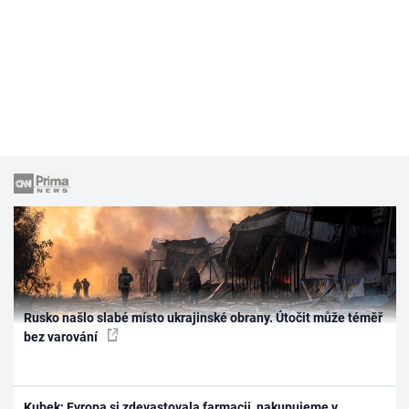
Rusko našlo slabé místo ukrajinské obrany. Útočit může téměř
bez varování
Kubek: Evropa si zdevastovala farmacii, nakupujeme v