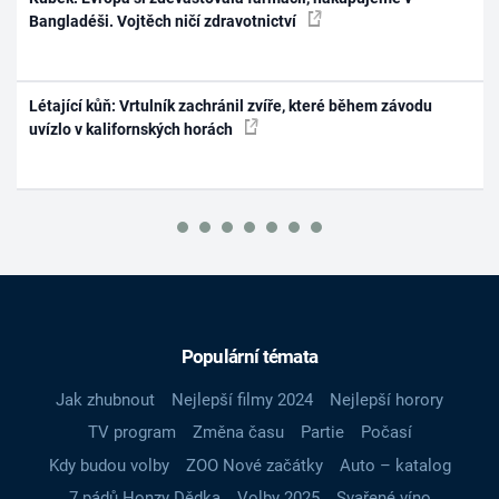
Bangladéši. Vojtěch ničí zdravotnictví
Létající kůň: Vrtulník zachránil zvíře, které během závodu
uvízlo v kalifornských horách
Populární témata
Jak zhubnout
Nejlepší filmy 2024
Nejlepší horory
TV program
Změna času
Partie
Počasí
Kdy budou volby
ZOO Nové začátky
Auto – katalog
7 pádů Honzy Dědka
Volby 2025
Svařené víno