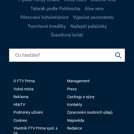
Tatarák podle Pohlreicha
Aloe vera
Pěstování lichořeřišnice
Výpočet ascendentu
Tvarohové knedlíky
Nejlepší palačinky
Švestkový koláč
O FTV Prima
Management
Volná místa
Press
Reklama
Castingy a výzvy
HbbTV
Kontakty
Podmínky užívání
Zpracování osobních údajů
Cookies
Nápověda
Vlastník FTV Prima spol. s
Redakce
r.o.