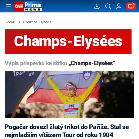
Domů
Champs-Elysées
Champs-Elysées
Výpis příspěvků ke štítku
„Champs-Elysées“
Pogačar dovezl žlutý trikot do Paříže. Stal se
nejmladším vítězem Tour od roku 1904