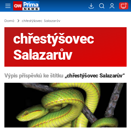
Domů
chřestýšovec Salazarův
chřestýšovec
Salazarův
Výpis příspěvků ke štítku
„chřestýšovec Salazarův“