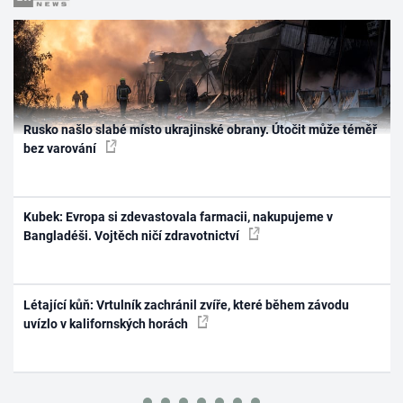
Rusko našlo slabé místo ukrajinské obrany. Útočit může téměř
bez varování
Kubek: Evropa si zdevastovala farmacii, nakupujeme v
Bangladéši. Vojtěch ničí zdravotnictví
Létající kůň: Vrtulník zachránil zvíře, které během závodu
uvízlo v kalifornských horách