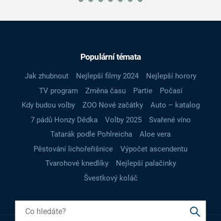
Populární témata
Jak zhubnout
Nejlepší filmy 2024
Nejlepší horory
TV program
Změna času
Partie
Počasí
Kdy budou volby
ZOO Nové začátky
Auto – katalog
7 pádů Honzy Dědka
Volby 2025
Svařené víno
Tatarák podle Pohlreicha
Aloe vera
Pěstování lichořeřišnice
Výpočet ascendentu
Tvarohové knedlíky
Nejlepší palačinky
Švestkový koláč