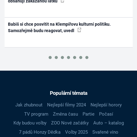
obsahují zakázanou látku
Babiš si chce posvítit na Klempířovu kulturní politiku.
Samozřejmě budu reagovat, uvedl
Populární témata
Jak zhubnout
Nejlepší filmy 2024
Nejlepší horory
TV program
Změna času
Partie
Počasí
Kdy budou volby
ZOO Nové začátky
Auto – katalog
7 pádů Honzy Dědka
Volby 2025
Svařené víno