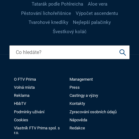
Tatarák podle Pohlreicha
Aloe vera
Pěstování lichořeřišnice
Výpočet ascendentu
Tvarohové knedlíky
Nejlepší palačinky
Švestkový koláč
O FTV Prima
Management
Volná místa
Press
Reklama
Castingy a výzvy
HbbTV
Kontakty
Podmínky užívání
Zpracování osobních údajů
Cookies
Nápověda
Vlastník FTV Prima spol. s
Redakce
r.o.