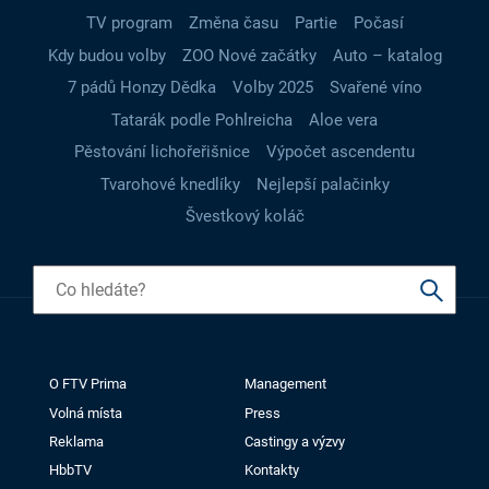
TV program
Změna času
Partie
Počasí
Kdy budou volby
ZOO Nové začátky
Auto – katalog
7 pádů Honzy Dědka
Volby 2025
Svařené víno
Tatarák podle Pohlreicha
Aloe vera
Pěstování lichořeřišnice
Výpočet ascendentu
Tvarohové knedlíky
Nejlepší palačinky
Švestkový koláč
O FTV Prima
Management
Volná místa
Press
Reklama
Castingy a výzvy
HbbTV
Kontakty