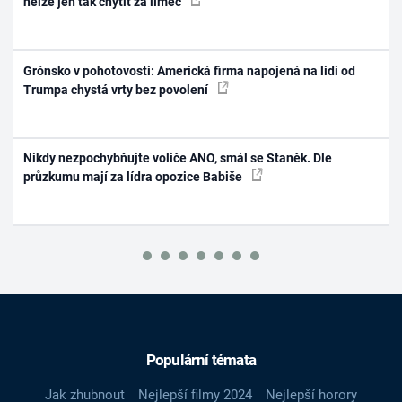
nelze jen tak chytit za límec
Grónsko v pohotovosti: Americká firma napojená na lidi od
Trumpa chystá vrty bez povolení
Nikdy nezpochybňujte voliče ANO, smál se Staněk. Dle
průzkumu mají za lídra opozice Babiše
Populární témata
Jak zhubnout
Nejlepší filmy 2024
Nejlepší horory