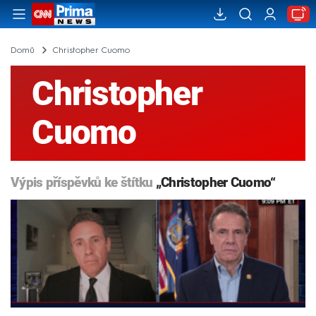
Domů
Christopher Cuomo
Christopher
Cuomo
Výpis příspěvků ke štítku
„Christopher Cuomo“