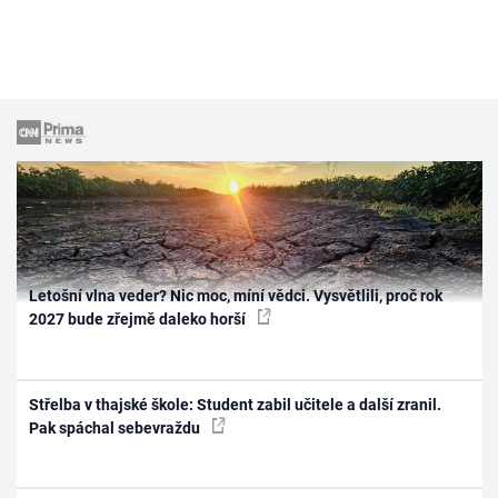
Letošní vlna veder? Nic moc, míní vědci. Vysvětlili, proč rok
2027 bude zřejmě daleko horší
Střelba v thajské škole: Student zabil učitele a další zranil.
Pak spáchal sebevraždu