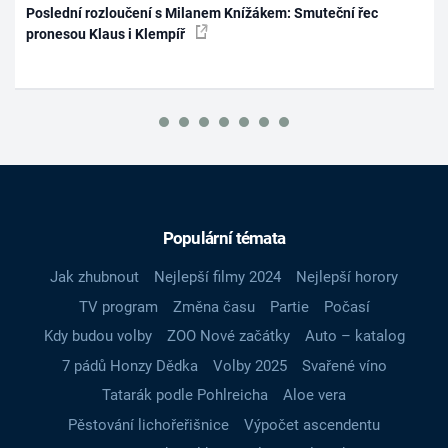
Poslední rozloučení s Milanem Knížákem: Smuteční řec
pronesou Klaus i Klempíř
Populární témata
Jak zhubnout
Nejlepší filmy 2024
Nejlepší horory
TV program
Změna času
Partie
Počasí
Kdy budou volby
ZOO Nové začátky
Auto – katalog
7 pádů Honzy Dědka
Volby 2025
Svařené víno
Tatarák podle Pohlreicha
Aloe vera
Pěstování lichořeřišnice
Výpočet ascendentu