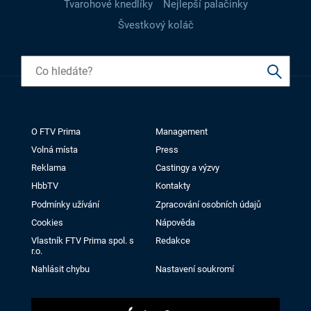
Tvarohové knedlíky
Nejlepší palačinky
Švestkový koláč
O FTV Prima
Management
Volná místa
Press
Reklama
Castingy a výzvy
HbbTV
Kontakty
Podmínky užívání
Zpracování osobních údajů
Cookies
Nápověda
Vlastník FTV Prima spol. s
Redakce
r.o.
Nahlásit chybu
Nastavení soukromí