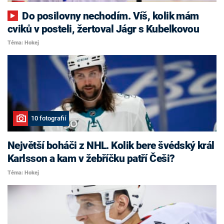
Do posilovny nechodím. Víš, kolik mám
cviků v posteli, žertoval Jágr s Kubelkovou
Téma: Hokej
10 fotografií
Největší boháči z NHL. Kolik bere švédský král
Karlsson a kam v žebříčku patří Češi?
Téma: Hokej