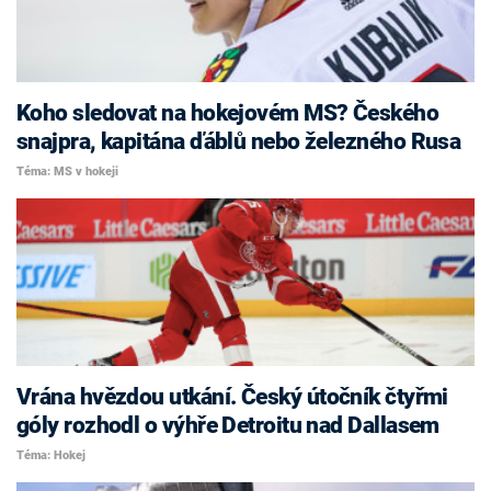
Koho sledovat na hokejovém MS? Českého
snajpra, kapitána ďáblů nebo železného Rusa
Téma: MS v hokeji
Vrána hvězdou utkání. Český útočník čtyřmi
góly rozhodl o výhře Detroitu nad Dallasem
Téma: Hokej