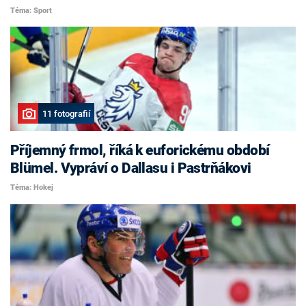
Téma: Sport
11 fotografií
Příjemný frmol, říká k euforickému období
Blümel. Vypráví o Dallasu i Pastrňákovi
Téma: Hokej