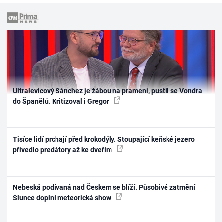
Ultralevicový Sánchez je žábou na prameni, pustil se Vondra
do Španělů. Kritizoval i Gregor
Tisíce lidí prchají před krokodýly. Stoupající keňské jezero
přivedlo predátory až ke dveřím
Nebeská podívaná nad Českem se blíží. Působivé zatmění
Slunce doplní meteorická show