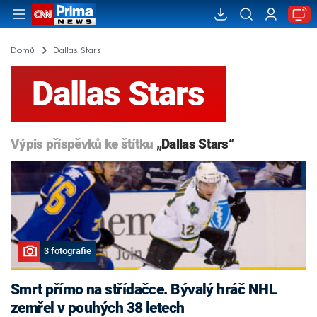
Domů
Dallas Stars
Dallas Stars
Výpis příspěvků ke štítku
„Dallas Stars“
3 fotografie
Smrt přímo na střídačce. Bývalý hráč NHL
zemřel v pouhých 38 letech