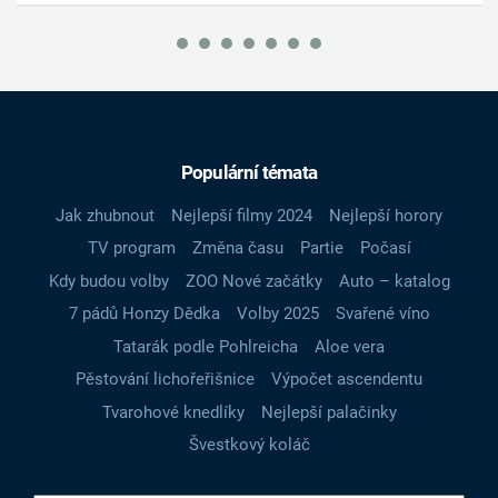
Populární témata
Jak zhubnout
Nejlepší filmy 2024
Nejlepší horory
TV program
Změna času
Partie
Počasí
Kdy budou volby
ZOO Nové začátky
Auto – katalog
7 pádů Honzy Dědka
Volby 2025
Svařené víno
Tatarák podle Pohlreicha
Aloe vera
Pěstování lichořeřišnice
Výpočet ascendentu
Tvarohové knedlíky
Nejlepší palačinky
Švestkový koláč