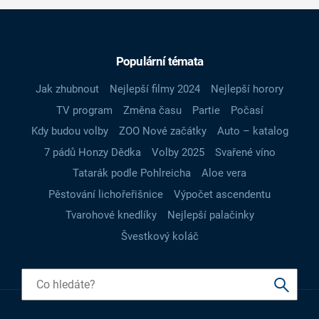
Populární témata
Jak zhubnout
Nejlepší filmy 2024
Nejlepší horory
TV program
Změna času
Partie
Počasí
Kdy budou volby
ZOO Nové začátky
Auto – katalog
7 pádů Honzy Dědka
Volby 2025
Svařené víno
Tatarák podle Pohlreicha
Aloe vera
Pěstování lichořeřišnice
Výpočet ascendentu
Tvarohové knedlíky
Nejlepší palačinky
Švestkový koláč