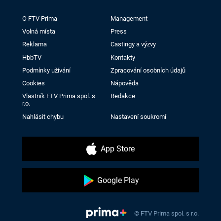
O FTV Prima
Management
Volná místa
Press
Reklama
Castingy a výzvy
HbbTV
Kontakty
Podmínky užívání
Zpracování osobních údajů
Cookies
Nápověda
Vlastník FTV Prima spol. s
Redakce
r.o.
Nahlásit chybu
Nastavení soukromí
App Store
Google Play
© FTV Prima spol. s r.o.