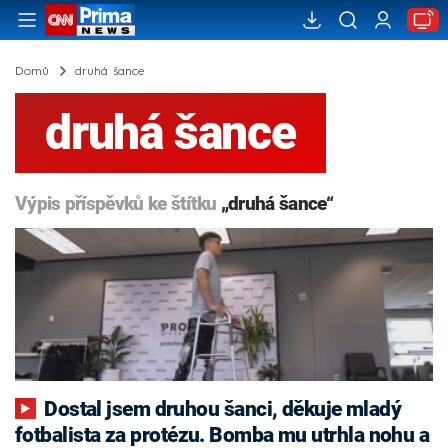
Domů
druhá šance
druhá šance
Výpis příspěvků ke štítku
„druhá šance“
Dostal jsem druhou šanci, děkuje mladý
fotbalista za protézu. Bomba mu utrhla nohu a