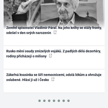
Zemřel spisovatel Vladimír Páral. Na jeho knihy se stály fronty,
odešel v den svých narozenin
Rusko mění osudy zmizelých vojáků. Z padlých dělá dezertéry,
rodiny přicházejí o miliony
Zákeřná kvasinka se šíří nemocnicemi, odolá lékům a ohrožuje
oslabené. Hlásí ji už i Česko