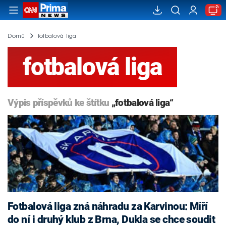
Domů
fotbalová liga
fotbalová liga
Výpis příspěvků ke štítku
„fotbalová liga“
Fotbalová liga zná náhradu za Karvinou: Míří
do ní i druhý klub z Brna, Dukla se chce soudit