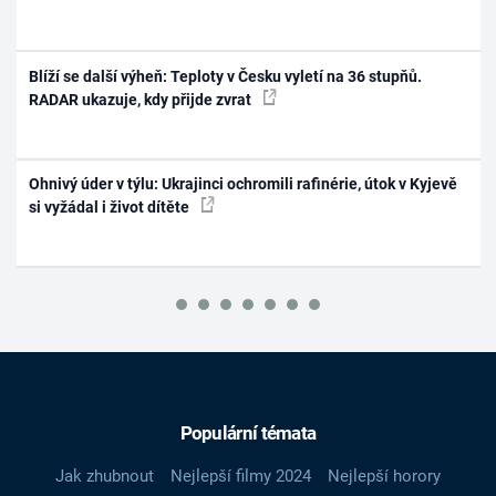
Blíží se další výheň: Teploty v Česku vyletí na 36 stupňů.
RADAR ukazuje, kdy přijde zvrat
Ohnivý úder v týlu: Ukrajinci ochromili rafinérie, útok v Kyjevě
si vyžádal i život dítěte
Populární témata
Jak zhubnout
Nejlepší filmy 2024
Nejlepší horory