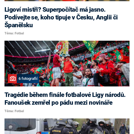
Ligoví mistři? Superpočítač má jasno.
Podívejte se, koho tipuje v Česku, Anglii či
Španělsku
Téma: Fotbal
6 fotografií
Tragédie během finále fotbalové Ligy národů.
Fanoušek zemřel po pádu mezi novináře
Téma: Fotbal