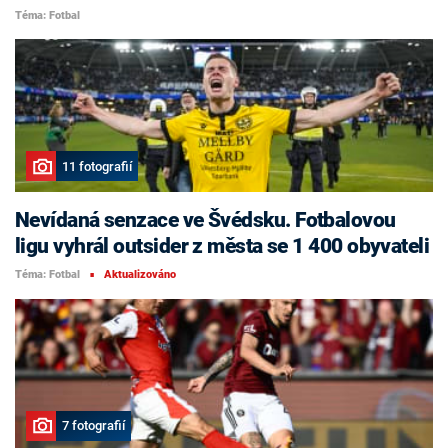
Téma: Fotbal
11 fotografií
Nevídaná senzace ve Švédsku. Fotbalovou
ligu vyhrál outsider z města se 1 400 obyvateli
Téma: Fotbal
Aktualizováno
■
7 fotografií