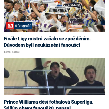
5 fotografií
Finále Ligy mistrů začalo se zpožděním.
Důvodem byli neukáznění fanoušci
Téma: Fotbal
Prince Williama děsí fotbalová Superliga.
Sdílím obavy fanoušků, napsal