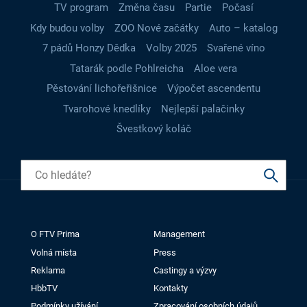
TV program
Změna času
Partie
Počasí
Kdy budou volby
ZOO Nové začátky
Auto – katalog
7 pádů Honzy Dědka
Volby 2025
Svařené víno
Tatarák podle Pohlreicha
Aloe vera
Pěstování lichořeřišnice
Výpočet ascendentu
Tvarohové knedlíky
Nejlepší palačinky
Švestkový koláč
O FTV Prima
Management
Volná místa
Press
Reklama
Castingy a výzvy
HbbTV
Kontakty
Podmínky užívání
Zpracování osobních údajů