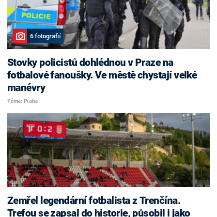
6 fotografií
Stovky policistů dohlédnou v Praze na
fotbalové fanoušky. Ve městě chystají velké
manévry
Téma: Praha
Zemřel legendární fotbalista z Trenčína.
Trefou se zapsal do historie, působil i jako