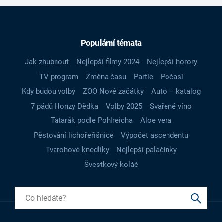
Populární témata
Jak zhubnout
Nejlepší filmy 2024
Nejlepší horory
TV program
Změna času
Partie
Počasí
Kdy budou volby
ZOO Nové začátky
Auto – katalog
7 pádů Honzy Dědka
Volby 2025
Svařené víno
Tatarák podle Pohlreicha
Aloe vera
Pěstování lichořeřišnice
Výpočet ascendentu
Tvarohové knedlíky
Nejlepší palačinky
Švestkový koláč