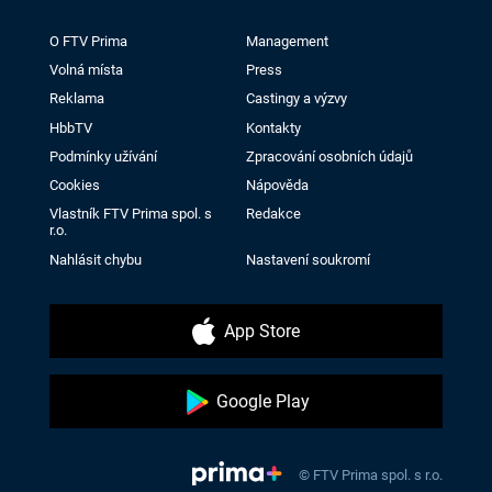
O FTV Prima
Management
Volná místa
Press
Reklama
Castingy a výzvy
HbbTV
Kontakty
Podmínky užívání
Zpracování osobních údajů
Cookies
Nápověda
Vlastník FTV Prima spol. s
Redakce
r.o.
Nahlásit chybu
Nastavení soukromí
App Store
Google Play
© FTV Prima spol. s r.o.