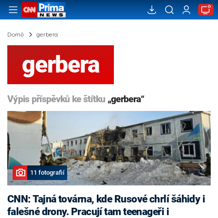
Domů
gerbera
gerbera
Výpis příspěvků ke štítku
„gerbera“
11 fotografií
CNN: Tajná továrna, kde Rusové chrlí šáhidy i
falešné drony. Pracují tam teenageři i