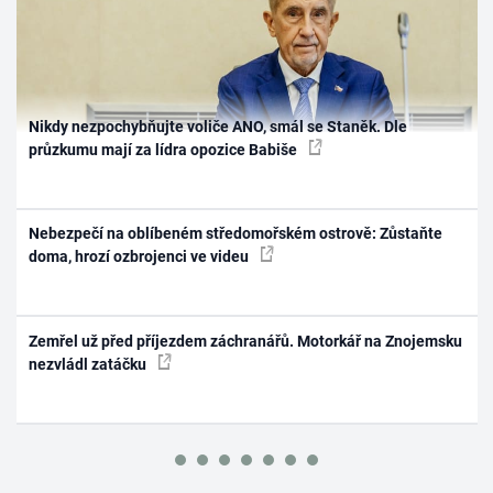
Nikdy nezpochybňujte voliče ANO, smál se Staněk. Dle
průzkumu mají za lídra opozice Babiše
Nebezpečí na oblíbeném středomořském ostrově: Zůstaňte
doma, hrozí ozbrojenci ve videu
Zemřel už před příjezdem záchranářů. Motorkář na Znojemsku
nezvládl zatáčku