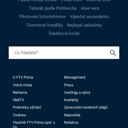
Tatarák podle Pohlreicha
Aloe vera
Pěstování lichořeřišnice
Výpočet ascendentu
Tvarohové knedlíky
Nejlepší palačinky
Švestkový koláč
O FTV Prima
Management
Volná místa
Press
Reklama
Castingy a výzvy
HbbTV
Kontakty
Podmínky užívání
Zpracování osobních údajů
Cookies
Nápověda
Vlastník FTV Prima spol. s
Redakce
r.o.