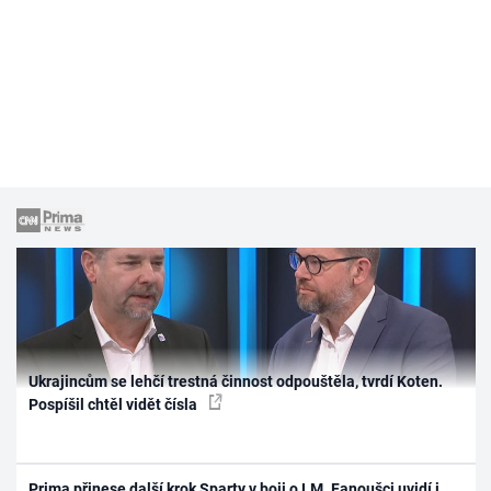
Ukrajincům se lehčí trestná činnost odpouštěla, tvrdí Koten.
Pospíšil chtěl vidět čísla
Prima přinese další krok Sparty v boji o LM. Fanoušci uvidí i