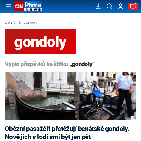
Domů
gondoly
gondoly
Výpis příspěvků ke štítku
„gondoly“
Obézní pasažéři přetěžují benátské gondoly.
Nově jich v lodi smí být jen pět