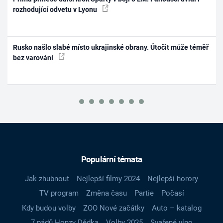
rozhodující odvetu v Lyonu
Rusko našlo slabé místo ukrajinské obrany. Útočit může téměř
bez varování
Populární témata
Jak zhubnout
Nejlepší filmy 2024
Nejlepší horory
TV program
Změna času
Partie
Počasí
Kdy budou volby
ZOO Nové začátky
Auto – katalog
7 pádů Honzy Dědka
Volby 2025
Svařené víno