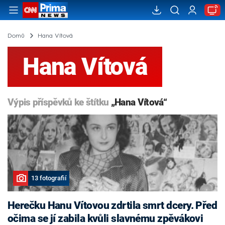
Domů
Hana Vítová
Hana Vítová
Výpis příspěvků ke štítku
„Hana Vítová“
13 fotografií
Herečku Hanu Vítovou zdrtila smrt dcery. Před
očima se jí zabila kvůli slavnému zpěvákovi