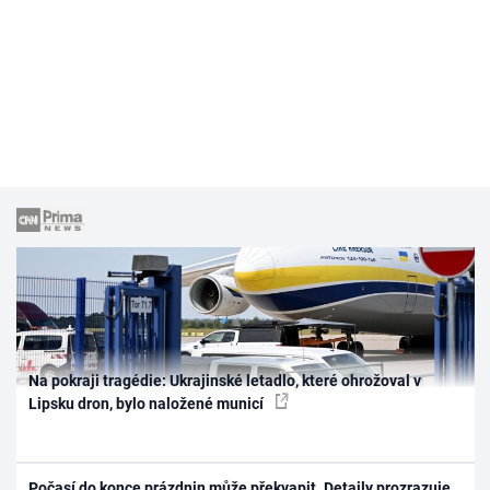
Na pokraji tragédie: Ukrajinské letadlo, které ohrožoval v
Lipsku dron, bylo naložené municí
Počasí do konce prázdnin může překvapit. Detaily prozrazuje