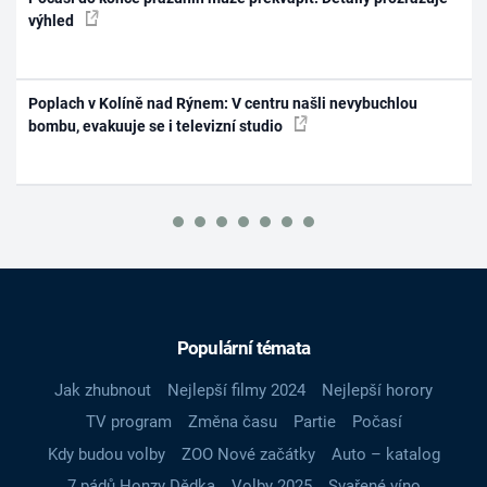
výhled
Poplach v Kolíně nad Rýnem: V centru našli nevybuchlou
bombu, evakuuje se i televizní studio
Populární témata
Jak zhubnout
Nejlepší filmy 2024
Nejlepší horory
TV program
Změna času
Partie
Počasí
Kdy budou volby
ZOO Nové začátky
Auto – katalog
7 pádů Honzy Dědka
Volby 2025
Svařené víno