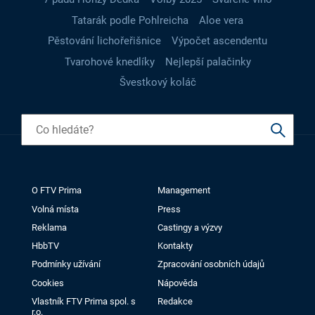
Tatarák podle Pohlreicha
Aloe vera
Pěstování lichořeřišnice
Výpočet ascendentu
Tvarohové knedlíky
Nejlepší palačinky
Švestkový koláč
O FTV Prima
Management
Volná místa
Press
Reklama
Castingy a výzvy
HbbTV
Kontakty
Podmínky užívání
Zpracování osobních údajů
Cookies
Nápověda
Vlastník FTV Prima spol. s
Redakce
r.o.