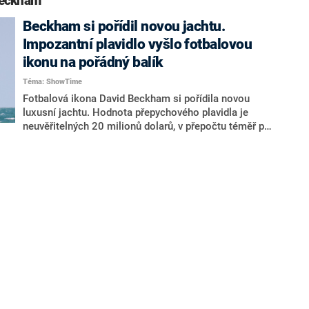
Beckham“
Beckham si pořídil novou jachtu.
Impozantní plavidlo vyšlo fotbalovou
ikonu na pořádný balík
Téma: ShowTime
Fotbalová ikona David Beckham si pořídila novou
luxusní jachtu. Hodnota přepychového plavidla je
neuvěřitelných 20 milionů dolarů, v přepočtu téměř půl
miliardy korun. Bývalý reprezentant Anglie strávil na
jachtě pohádkový den, užil si ho i s rodinou.
Informovaly o tom britské deníky The Mirror a Daily
Mail.