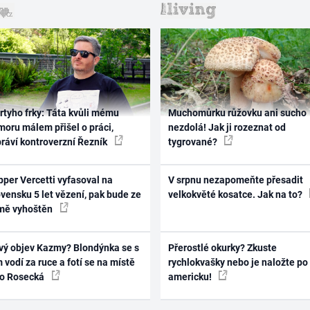
rtyho frky: Táta kvůli mému
Muchomůrku růžovku ani sucho
oru málem přišel o práci,
nezdolá! Jak ji rozeznat od
práví kontroverzní Řezník
tygrované?
per Vercetti vyfasoval na
V srpnu nezapomeňte přesadit
vensku 5 let vězení, pak bude ze
velkokvěté kosatce. Jak na to?
mě vyhoštěn
vý objev Kazmy? Blondýnka se s
Přerostlé okurky? Zkuste
 vodí za ruce a fotí se na místě
rychlokvašky nebo je naložte po
ko Rosecká
americku!