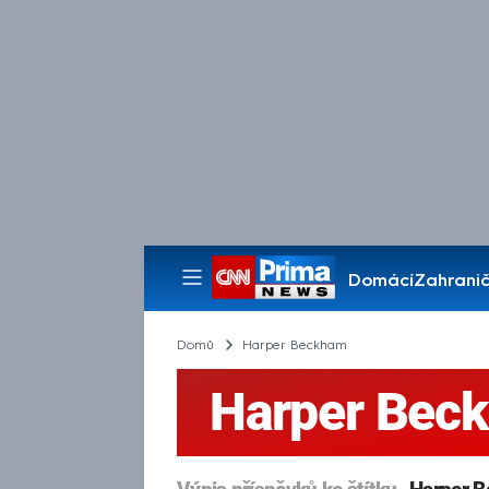
Domácí
Zahranič
Pořady
Domů
Harper Beckham
Harper Bec