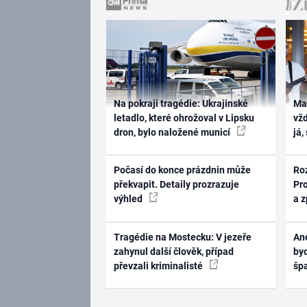
Na pokraji tragédie: Ukrajinské
Ma
letadlo, které ohrožoval v Lipsku
vž
dron, bylo naložené municí
já,
Počasí do konce prázdnin může
Ro
překvapit. Detaily prozrazuje
Pr
výhled
a 
Tragédie na Mostecku: V jezeře
Ane
zahynul další člověk, případ
byd
převzali kriminalisté
šp