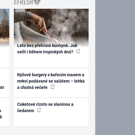
Léto bez přehřáté kuchyně. Jak
vařit i během tropických dnů?
Rýžové burgery s kuřecím masem a
mrkví podávané se salátem – lehká
atr
a chutná večeře
Cuketové rizoto se slaninou a
o
čedarem
ně