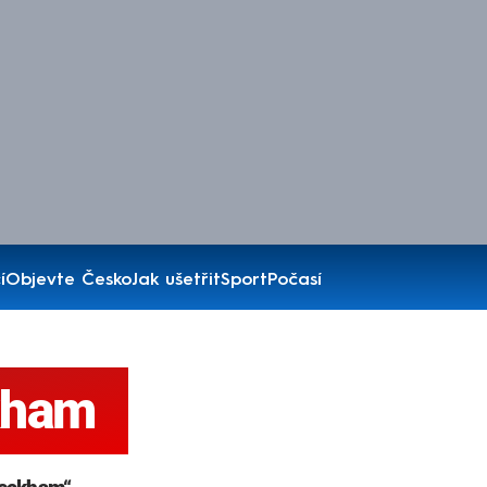
í
Objevte Česko
Jak ušetřit
Sport
Počasí
kham