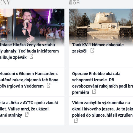
thiase Hložka ženy do vztahu
Tank KV-1 Němce dokonale
dy uhnaly: Teď budu iniciátorem
zaskočil
 slibuje zpěvák
zloučení s Glenem Hansardem:
Operace Entebbe ukázala
outěná rakev, dojemná řeč Bona
schopnosti Izraele. Při
zpěv Irglové s Vedderem
osvobozování rukojmích padl br
premiéra
ta a Jirka z AYTO spolu zkouší
Video zachytilo výzkumníka na
let. Válise mrzí, že ukázal
okraji lávového jezera. Je to jak
atné stránky
pohled do Slunce, hlásil vzruše