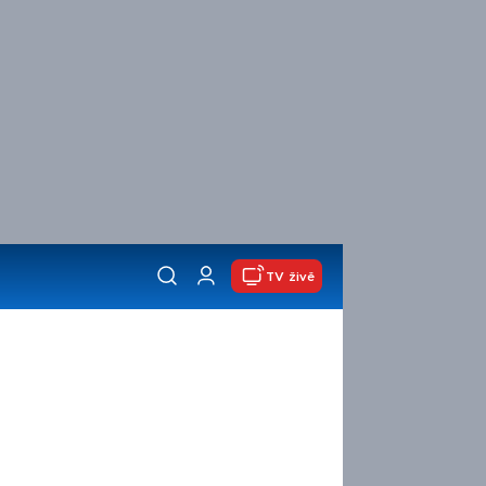
TV živě