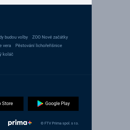
dy budou volby
ZOO Nové začátky
e vera
Pěstování lichořeřišnice
ý koláč
 Store
Google Play
© FTV Prima spol. s r.o.