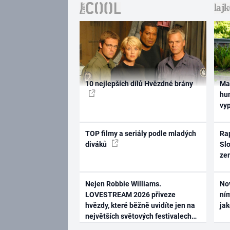
10 nejlepších dílů Hvězdné brány
Ma
hum
vy
TOP filmy a seriály podle mladých
Rap
diváků
Slo
ze
Nejen Robbie Williams.
No
LOVESTREAM 2026 přiveze
ním
hvězdy, které běžně uvidíte jen na
ja
největších světových festivalech