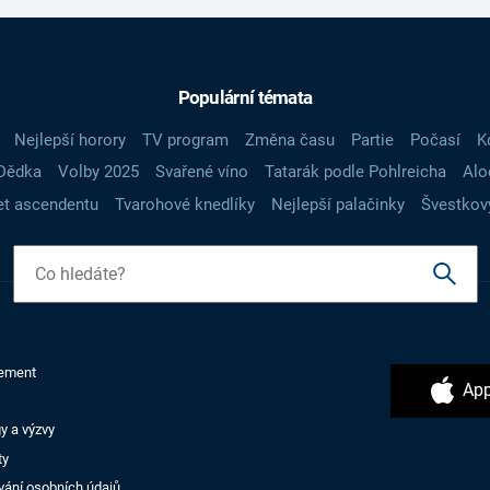
Populární témata
Nejlepší horory
TV program
Změna času
Partie
Počasí
K
Dědka
Volby 2025
Svařené víno
Tatarák podle Pohlreicha
Alo
t ascendentu
Tvarohové knedlíky
Nejlepší palačinky
Švestkov
ement
App
y a výzvy
ty
vání osobních údajů