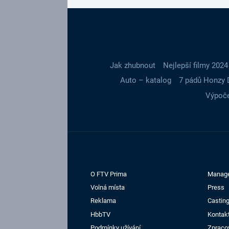
Jak zhubnout
Nejlepší filmy 2024
Auto – katalog
7 pádů Honzy 
Výpoče
O FTV Prima
Manag
Volná místa
Press
Reklama
Casting
HbbTV
Kontak
Podmínky užívání
Zpraco