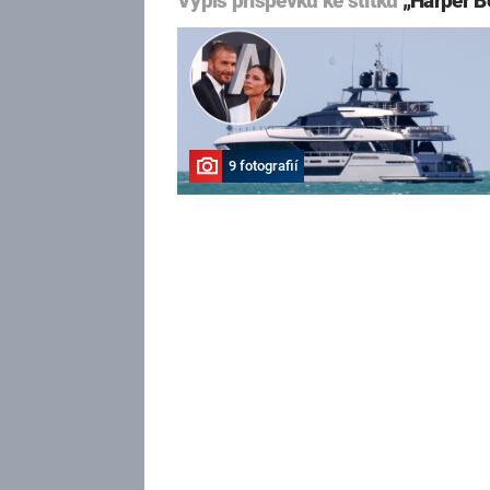
Výpis příspěvků ke štítku
„Harper 
9 fotografií