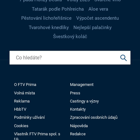
Tatarák podle Pohlreicha
Aloe vera
Pěstování lichořeřišnice
Výpočet ascendentu
Tvarohové knedlíky
Nejlepší palačinky
Švestkový koláč
O FTV Prima
Management
Volná místa
Press
Reklama
Castingy a výzvy
HbbTV
Kontakty
Podmínky užívání
Zpracování osobních údajů
Cookies
Nápověda
Vlastník FTV Prima spol. s
Redakce
r.o.