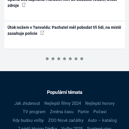
zdroje
Útok nožem v Tanvaldu: Pachatel měl pobodat tři lidi, na místě
zasahuje policie
Populární témata
Jak zhubnout
Nejlepší filmy 2024
Nejlepší horory
TV program
Změna času
Partie
Počasí
Kdy budou volby
ZOO Nové začátky
Auto – katalog
7 pádů Honzy Dědka
Volby 2025
Svařené víno