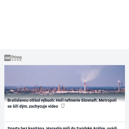
Bratislavou otřásl výbuch: Hoří rafinerie Slovnaft. Metropolí
se šíří dým, zachycuje video
Sparta bez kapitána. Haraslín míří do Saúdské Arábie, uvádí