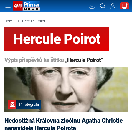
Domů
Hercule Poirot
Hercule Poirot
Výpis příspěvků ke štítku
„Hercule Poirot“
14 fotografií
Nedostižná Královna zločinu Agatha Christie
nenáviděla Hercula Poirota