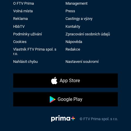
O FTV Prima
Management
Volná místa
Press
Reklama
Castingy a výzvy
HbbTV
Kontakty
Podmínky užívání
Zpracování osobních údajů
Cookies
Nápověda
Vlastník FTV Prima spol. s
Redakce
r.o.
Nahlásit chybu
Nastavení soukromí
App Store
Google Play
© FTV Prima spol. s r.o.