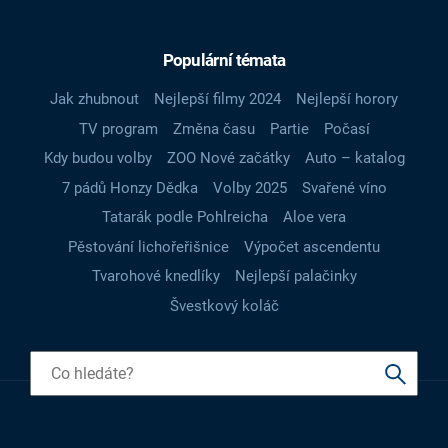
Populární témata
Jak zhubnout
Nejlepší filmy 2024
Nejlepší horory
TV program
Změna času
Partie
Počasí
Kdy budou volby
ZOO Nové začátky
Auto – katalog
7 pádů Honzy Dědka
Volby 2025
Svařené víno
Tatarák podle Pohlreicha
Aloe vera
Pěstování lichořeřišnice
Výpočet ascendentu
Tvarohové knedlíky
Nejlepší palačinky
Švestkový koláč