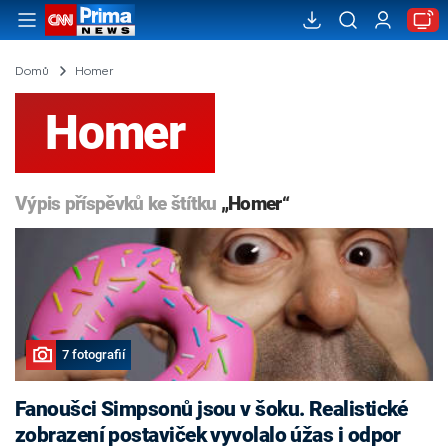
Domů
Homer
Homer
Výpis příspěvků ke štítku
„Homer“
7 fotografií
Fanoušci Simpsonů jsou v šoku. Realistické
zobrazení postaviček vyvolalo úžas i odpor