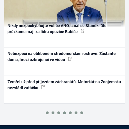
Nikdy nezpochybňujte voliče ANO, smál se Staněk. Dle
průzkumu mají za lídra opozice Babiše
Nebezpečí na oblíbeném středomořském ostrově: Zůstaňte
doma, hrozí ozbrojenci ve videu
Zemřel už před příjezdem záchranářů. Motorkář na Znojemsku
nezvládl zatáčku