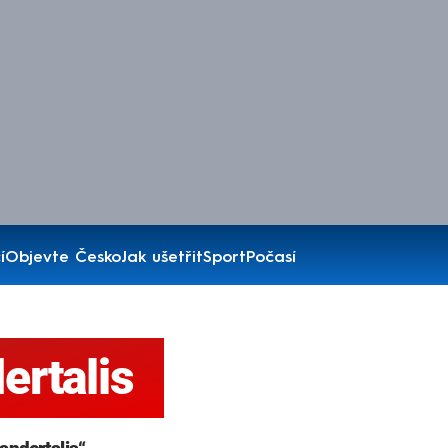
í
Objevte Česko
Jak ušetřit
Sport
Počasí
rtalis