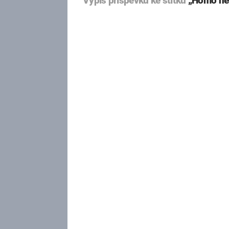
Výpis příspěvků ke štítku
„Homo nea