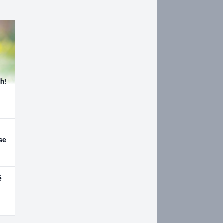
h!
se
é