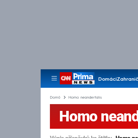
Domácí
Zahranič
Pořady
Domů
Homo neandertalis
Homo neande