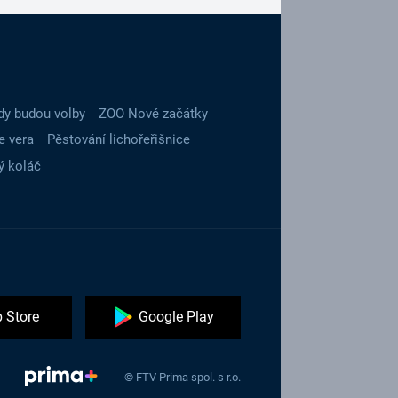
dy budou volby
ZOO Nové začátky
e vera
Pěstování lichořeřišnice
ý koláč
 Store
Google Play
© FTV Prima spol. s r.o.