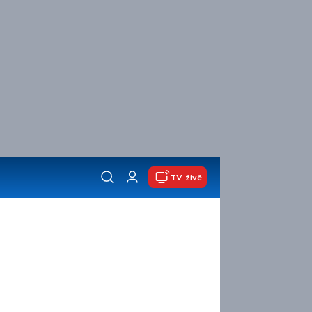
TV živě