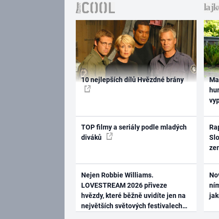
10 nejlepších dílů Hvězdné brány
Ma
hum
vy
TOP filmy a seriály podle mladých
Rap
diváků
Slo
ze
Nejen Robbie Williams.
No
LOVESTREAM 2026 přiveze
ním
hvězdy, které běžně uvidíte jen na
ja
největších světových festivalech