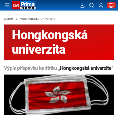
Domů
Hongkongská univerzita
Hongkongská
univerzita
Výpis příspěvků ke štítku
„Hongkongská univerzita“