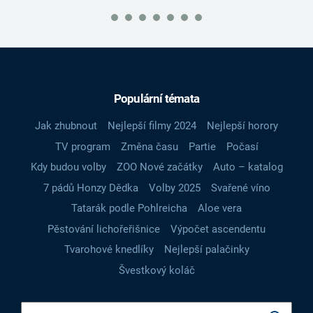
Populární témata
Jak zhubnout
Nejlepší filmy 2024
Nejlepší horory
TV program
Změna času
Partie
Počasí
Kdy budou volby
ZOO Nové začátky
Auto – katalog
7 pádů Honzy Dědka
Volby 2025
Svařené víno
Tatarák podle Pohlreicha
Aloe vera
Pěstování lichořeřišnice
Výpočet ascendentu
Tvarohové knedlíky
Nejlepší palačinky
Švestkový koláč