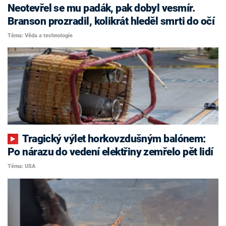
Neotevřel se mu padák, pak dobyl vesmír.
Branson prozradil, kolikrát hleděl smrti do očí
Téma: Věda a technologie
Tragický výlet horkovzdušným balónem:
Po nárazu do vedení elektřiny zemřelo pět lidí
Téma: USA