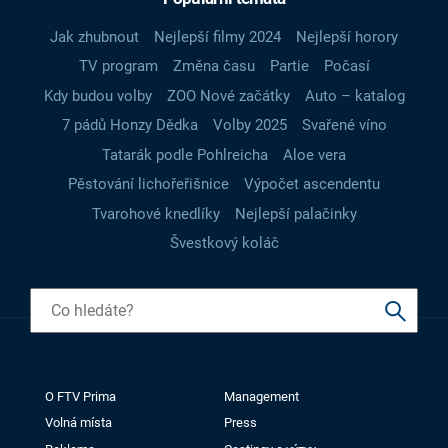
Jak zhubnout
Nejlepší filmy 2024
Nejlepší horory
TV program
Změna času
Partie
Počasí
Kdy budou volby
ZOO Nové začátky
Auto – katalog
7 pádů Honzy Dědka
Volby 2025
Svařené víno
Tatarák podle Pohlreicha
Aloe vera
Pěstování lichořeřišnice
Výpočet ascendentu
Tvarohové knedlíky
Nejlepší palačinky
Švestkový koláč
O FTV Prima
Management
Volná místa
Press