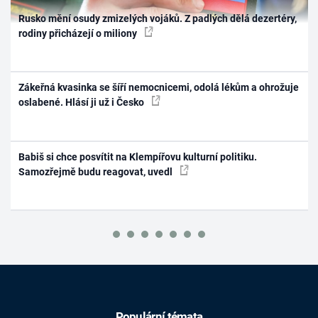
Rusko mění osudy zmizelých vojáků. Z padlých dělá dezertéry,
rodiny přicházejí o miliony
Zákeřná kvasinka se šíří nemocnicemi, odolá lékům a ohrožuje
oslabené. Hlásí ji už i Česko
Babiš si chce posvítit na Klempířovu kulturní politiku.
Samozřejmě budu reagovat, uvedl
Populární témata