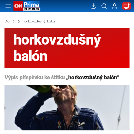
Domů
horkovzdušný balón
horkovzdušný
balón
Výpis příspěvků ke štítku
„horkovzdušný balón“