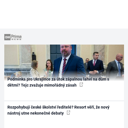
Podmínka pro Ukrajince za útok zápalnou lahví na dům s
dětmi? Tejc zvažuje mimořádný zásah
Rozpohybují české školství ředitelé? Resort věří, že nový
nástroj utne nekonečné debaty