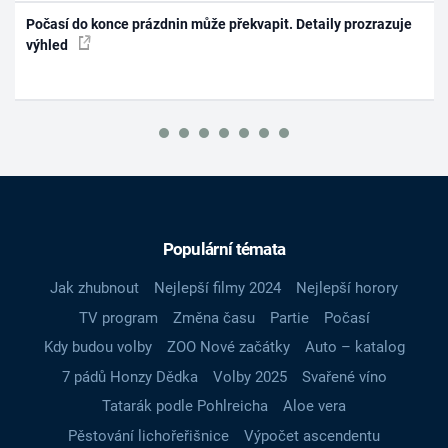
Počasí do konce prázdnin může překvapit. Detaily prozrazuje
výhled
Populární témata
Jak zhubnout
Nejlepší filmy 2024
Nejlepší horory
TV program
Změna času
Partie
Počasí
Kdy budou volby
ZOO Nové začátky
Auto – katalog
7 pádů Honzy Dědka
Volby 2025
Svařené víno
Tatarák podle Pohlreicha
Aloe vera
Pěstování lichořeřišnice
Výpočet ascendentu