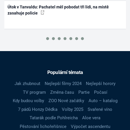
Útok v Tanvaldu: Pachatel měl pobodat tři lidi, na místě
zasahuje policie
Populární témata
Jak zhubnout
Nejlepší filmy 2024
Nejlepší horory
TV program
Změna času
Partie
Počasí
Kdy budou volby
ZOO Nové začátky
Auto – katalog
7 pádů Honzy Dědka
Volby 2025
Svařené víno
Tatarák podle Pohlreicha
Aloe vera
Pěstování lichořeřišnice
Výpočet ascendentu