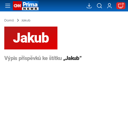
Domů
Jakub
Jakub
Výpis příspěvků ke štítku
„Jakub“