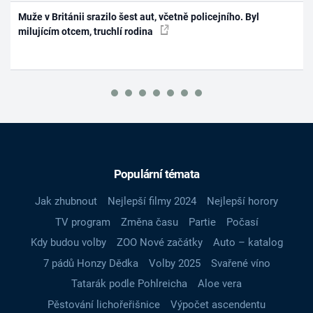
Muže v Británii srazilo šest aut, včetně policejního. Byl
milujícím otcem, truchlí rodina
Populární témata
Jak zhubnout
Nejlepší filmy 2024
Nejlepší horory
TV program
Změna času
Partie
Počasí
Kdy budou volby
ZOO Nové začátky
Auto – katalog
7 pádů Honzy Dědka
Volby 2025
Svařené víno
Tatarák podle Pohlreicha
Aloe vera
Pěstování lichořeřišnice
Výpočet ascendentu