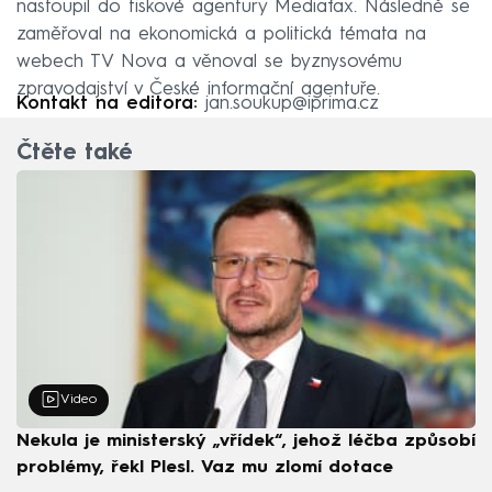
nastoupil do tiskové agentury Mediafax. Následně se
zaměřoval na ekonomická a politická témata na
webech TV Nova a věnoval se byznysovému
zpravodajství v České informační agentuře.
Kontakt na editora:
jan.soukup@iprima.cz
Čtěte také
Video
Nekula je ministerský „vřídek“, jehož léčba způsobí
problémy, řekl Plesl. Vaz mu zlomí dotace