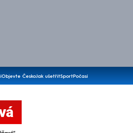
í
Objevte Česko
Jak ušetřit
Sport
Počasí
vá