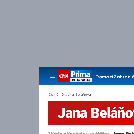
Domácí
Zahranič
Pořady
Domů
Jana Beláňová
Jana Beláňo