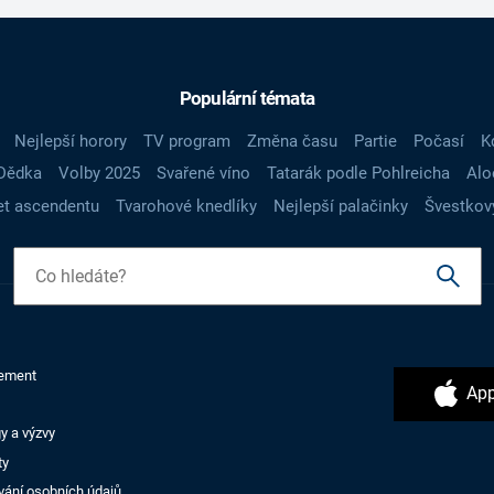
Populární témata
Nejlepší horory
TV program
Změna času
Partie
Počasí
K
Dědka
Volby 2025
Svařené víno
Tatarák podle Pohlreicha
Alo
t ascendentu
Tvarohové knedlíky
Nejlepší palačinky
Švestkov
ement
App
y a výzvy
ty
vání osobních údajů