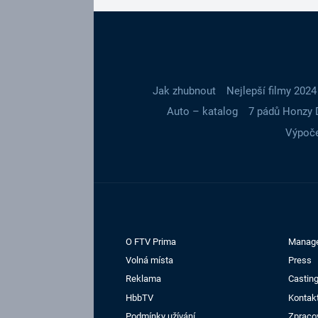
Jak zhubnout
Nejlepší filmy 2024
Auto – katalog
7 pádů Honzy 
Výpoče
O FTV Prima
Manag
Volná místa
Press
Reklama
Casting
HbbTV
Kontak
Podmínky užívání
Zpraco