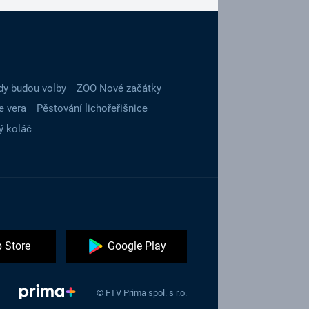
dy budou volby
ZOO Nové začátky
e vera
Pěstování lichořeřišnice
ý koláč
 Store
Google Play
© FTV Prima spol. s r.o.