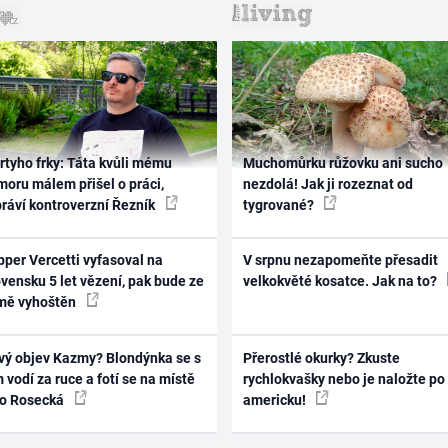
rtyho frky: Táta kvůli mému
Muchomůrku růžovku ani sucho
oru málem přišel o práci,
nezdolá! Jak ji rozeznat od
práví kontroverzní Řezník
tygrované?
per Vercetti vyfasoval na
V srpnu nezapomeňte přesadit
vensku 5 let vězení, pak bude ze
velkokvěté kosatce. Jak na to?
mě vyhoštěn
vý objev Kazmy? Blondýnka se s
Přerostlé okurky? Zkuste
 vodí za ruce a fotí se na místě
rychlokvašky nebo je naložte po
ko Rosecká
americku!