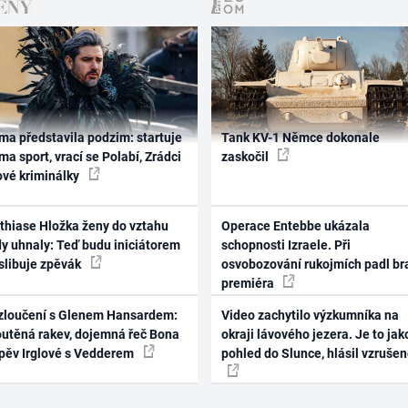
ma představila podzim: startuje
Tank KV-1 Němce dokonale
ma sport, vrací se Polabí, Zrádci
zaskočil
ové kriminálky
thiase Hložka ženy do vztahu
Operace Entebbe ukázala
dy uhnaly: Teď budu iniciátorem
schopnosti Izraele. Při
 slibuje zpěvák
osvobozování rukojmích padl br
premiéra
zloučení s Glenem Hansardem:
Video zachytilo výzkumníka na
outěná rakev, dojemná řeč Bona
okraji lávového jezera. Je to jak
zpěv Irglové s Vedderem
pohled do Slunce, hlásil vzruše