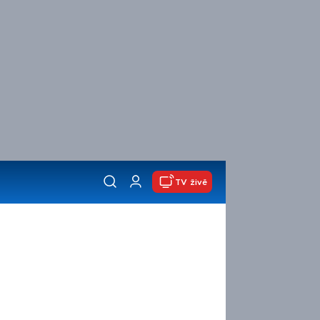
TV živě