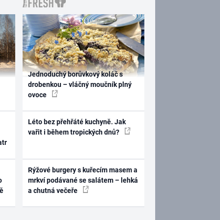
Jednoduchý borůvkový koláč s
drobenkou – vláčný moučník plný
ovoce
Léto bez přehřáté kuchyně. Jak
vařit i během tropických dnů?
atr
Rýžové burgery s kuřecím masem a
o
mrkví podávané se salátem – lehká
ně
a chutná večeře