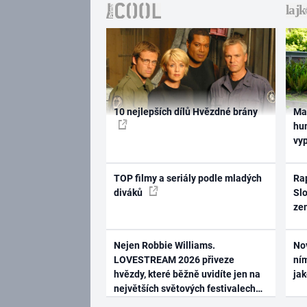
10 nejlepších dílů Hvězdné brány
Ma
hum
vy
TOP filmy a seriály podle mladých
Rap
diváků
Slo
ze
Nejen Robbie Williams.
No
LOVESTREAM 2026 přiveze
ním
hvězdy, které běžně uvidíte jen na
ja
největších světových festivalech