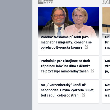
Vondra: Nesmíme působit jako
Pri
magnet na migranty. Konečná se
Pri
opřela do Evropské komise
i n
Podmínka pro Ukrajince za útok
Ma
zápalnou lahví na dům s dětmi?
vž
Tejc zvažuje mimořádný zásah
já,
Na „Švarcenberský“ kanál už
Ro
neodbočíte. Chyba vydržela 30 let,
Pr
teď ceduli celou odstraní
a 